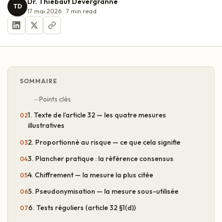
Dr. Thiébaut Devergranne
TD
17 mai 2026
7
min read
SOMMAIRE
Points clés
1. Texte de l’article 32 — les quatre mesures
illustratives
2. Proportionné au risque — ce que cela signifie
3. Plancher pratique : la référence consensus
4. Chiffrement — la mesure la plus citée
5. Pseudonymisation — la mesure sous-utilisée
6. Tests réguliers (article 32 §1(d))