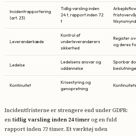
Tidlig varsling inden
Arbejdsflo
Incidentrapportering
24 t, rapport inden 72
fristoverv
(art. 23)
t
tilsynsmyn
Kontrol af
Register ov
Leverandørkæde
underleverandørers
og deres fo
sikkerhed
Ledelsens ansvar og
Sporbar do
Ledelse
uddannelse
beslutning
Krisestyring og
Kontinuitet
Kontinuitet
genopretning
Incidentfristerne er strengere end under GDPR:
en
tidlig varsling inden 24 timer
og en fuld
rapport inden 72 timer. Et værktøj uden