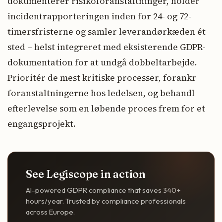
dokumenterer risikoforanstaltninger, holder
incidentrapporteringen inden for 24- og 72-
timersfristerne og samler leverandørkæden ét
sted – helst integreret med eksisterende GDPR-
dokumentation for at undgå dobbeltarbejde.
Prioritér de mest kritiske processer, forankr
foranstaltningerne hos ledelsen, og behandl
efterlevelse som en løbende proces frem for et
engangsprojekt.
See Legiscope in action
AI-powered GDPR compliance that saves 340+
hours/year. Trusted by compliance professionals
across Europe.