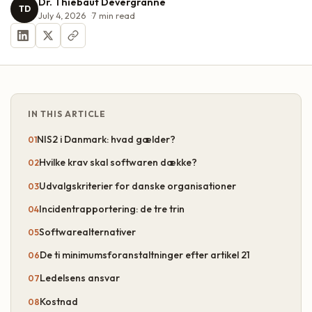
Dr. Thiébaut Devergranne
TD
July 4, 2026
7
min read
IN THIS ARTICLE
NIS2 i Danmark: hvad gælder?
Hvilke krav skal softwaren dække?
Udvalgskriterier for danske organisationer
Incidentrapportering: de tre trin
Softwarealternativer
De ti minimumsforanstaltninger efter artikel 21
Ledelsens ansvar
Kostnad