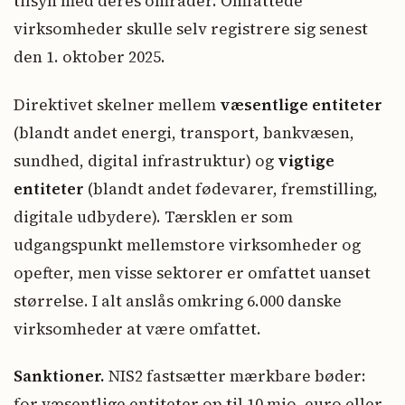
tilsyn med deres områder. Omfattede
virksomheder skulle selv registrere sig senest
den 1. oktober 2025.
Direktivet skelner mellem
væsentlige entiteter
(blandt andet energi, transport, bankvæsen,
sundhed, digital infrastruktur) og
vigtige
entiteter
(blandt andet fødevarer, fremstilling,
digitale udbydere). Tærsklen er som
udgangspunkt mellemstore virksomheder og
opefter, men visse sektorer er omfattet uanset
størrelse. I alt anslås omkring 6.000 danske
virksomheder at være omfattet.
Sanktioner.
NIS2 fastsætter mærkbare bøder:
for væsentlige entiteter op til 10 mio. euro eller