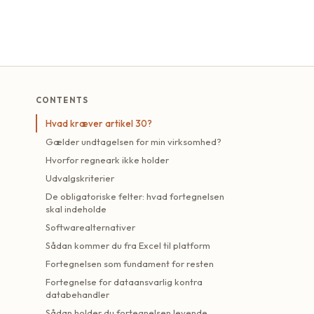
CONTENTS
Hvad kræver artikel 30?
Gælder undtagelsen for min virksomhed?
Hvorfor regneark ikke holder
Udvalgskriterier
De obligatoriske felter: hvad fortegnelsen
skal indeholde
Softwarealternativer
Sådan kommer du fra Excel til platform
Fortegnelsen som fundament for resten
Fortegnelse for dataansvarlig kontra
databehandler
Sådan holder du fortegnelsen levende