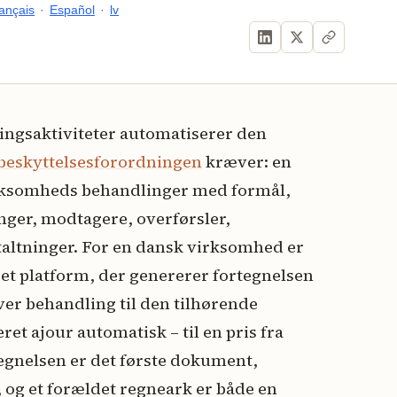
ançais
·
Español
·
lv
lingsaktiviteter automatiserer den
tabeskyttelsesforordningen
kræver: en
virksomheds behandlinger med formål,
inger, modtagere, overførsler,
taltninger. For en dansk virksomhed er
ret platform, der genererer fortegnelsen
er behandling til den tilhørende
et ajour automatisk – til en pris fra
egnelsen er det første dokument,
, og et forældet regneark er både en