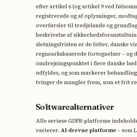
efter artikel 6 (og artikel 9 ved følso
registrerede og af oplysninger, modta
overførsler til tredjelande og grundlag
beskrivelse af sikkerhedsforanstaltni
sletningsfristen er de felter, danske v
regnearksbaserede fortegnelser – og de
omdrejningspunktet i flere danske bøde
udfyldes, og som markerer behandlinge
tvinger de mangler frem, som et frit 
Softwarealternativer
Alle seriøse GDPR-platforme indehold
varierer.
AI-drevne platforme
– som L