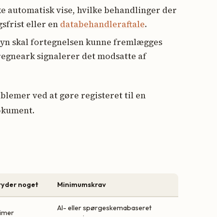
e automatisk vise, hvilke behandlinger der
sfrist eller en
databehandleraftale
.
syn skal fortegnelsen kunne fremlægges
 regneark signalerer det modsatte af
oblemer ved at gøre registeret til en
dokument.
tyder noget
Minimumskrav
AI- eller spørgeskemabaseret
timer