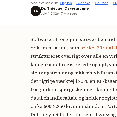
Also available in:
English
·
Svenska
·
Deutsch
·
Fr
Dr. Thiébaut Devergranne
TD
July 4, 2026
7
min read
Software til fortegnelse over behand
dokumentation, som
artikel 30 i da
struktureret oversigt over alle en 
kategorier af registrerede og oplysn
sletningsfrister og sikkerhedsforans
det rigtige værktøj i 2026 en EU-base
fra guidede spørgeskemaer, kobler hv
databehandleraftale og holder register
cirka 600-2.250 kr. om måneden. Fort
Datatilsynet beder om i en tilsynssag