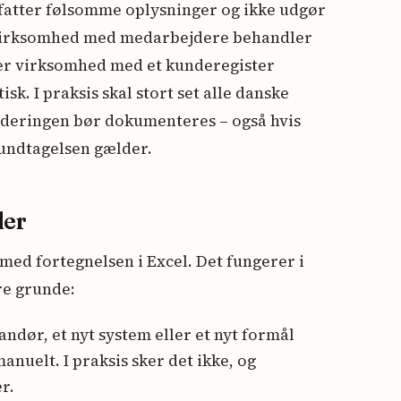
mfatter følsomme oplysninger og ikke udgør
r virksomhed med medarbejdere behandler
er virksomhed med et kunderegister
k. I praksis skal stort set alle danske
rderingen bør dokumenteres – også hvis
undtagelsen gælder.
der
med fortegnelsen i Excel. Det fungerer i
re grunde:
ndør, et nyt system eller et nyt formål
anuelt. I praksis sker det ikke, og
r.