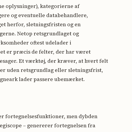
mme oplysninger), kategorierne af
gere og eventuelle databehandlere,
et herfor, sletningsfristen og en
ngerne. Netop retsgrundlaget og
irksomheder oftest udelader i
t er præcis de felter, der har været
sager. Et værktøj, der kræver, at hvert felt
r uden retsgrundlag eller sletningsfrist,
regneark lader passere ubemærket.
er fortegnelsesfunktioner, men dybden
egiscope – genererer fortegnelsen fra