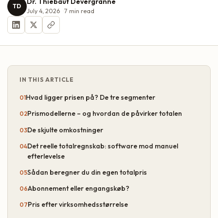
Dr. Thiébaut Devergranne
TD
July 4, 2026
7
min read
IN THIS ARTICLE
Hvad ligger prisen på? De tre segmenter
Prismodellerne – og hvordan de påvirker totalen
De skjulte omkostninger
Det reelle totalregnskab: software mod manuel
efterlevelse
Sådan beregner du din egen totalpris
Abonnement eller engangskøb?
Pris efter virksomhedsstørrelse