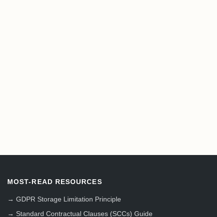
MOST-READ RESOURCES
→
GDPR Storage Limitation Principle
→
Standard Contractual Clauses (SCCs) Guide