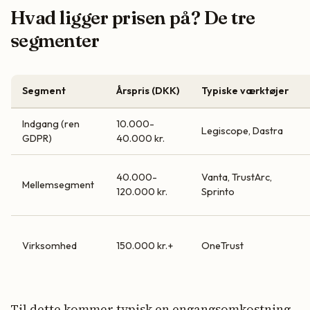
Hvad ligger prisen på? De tre
segmenter
Segment
Årspris (DKK)
Typiske værktøjer
Indgang (ren
10.000-
Legiscope, Dastra
GDPR)
40.000 kr.
40.000-
Vanta, TrustArc,
Mellemsegment
120.000 kr.
Sprinto
Virksomhed
150.000 kr.+
OneTrust
Til dette kommer typisk en engangsomkostning