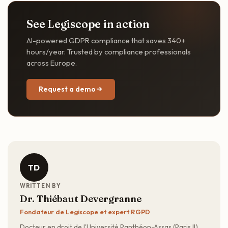
See Legiscope in action
AI-powered GDPR compliance that saves 340+
hours/year. Trusted by compliance professionals
across Europe.
Request a demo
TD
WRITTEN BY
Dr. Thiébaut Devergranne
Fondateur de Legiscope et expert RGPD
Docteur en droit de l'Université Panthéon-Assas (Paris II),