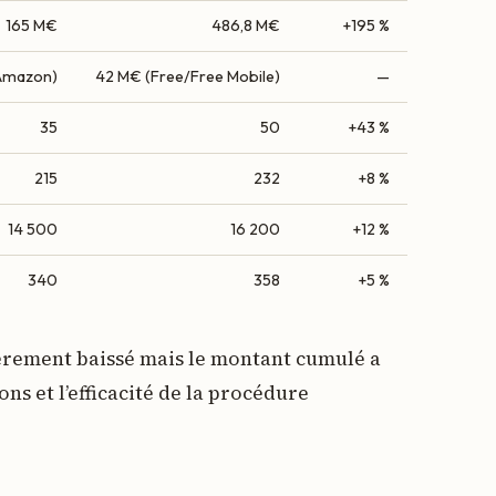
165 M€
486,8 M€
+195 %
Amazon)
42 M€ (Free/Free Mobile)
—
35
50
+43 %
215
232
+8 %
14 500
16 200
+12 %
340
358
+5 %
gèrement baissé mais le montant cumulé a
ons et l’efficacité de la procédure