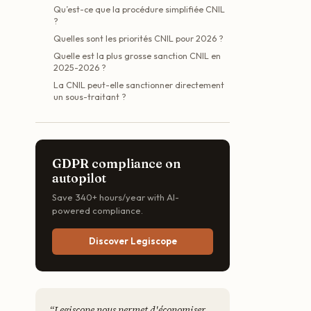
Qu’est-ce que la procédure simplifiée CNIL
?
Quelles sont les priorités CNIL pour 2026 ?
Quelle est la plus grosse sanction CNIL en
2025-2026 ?
La CNIL peut-elle sanctionner directement
un sous-traitant ?
GDPR compliance on
autopilot
Save 340+ hours/year with AI-
powered compliance.
Discover Legiscope
“
Legiscope nous permet d'économiser