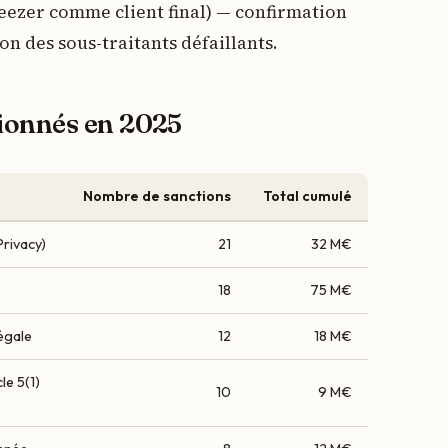
eezer comme client final) — confirmation
on des sous-traitants défaillants.
ionnés en 2025
Nombre de sanctions
Total cumulé
Privacy)
21
32 M€
18
75 M€
égale
12
18 M€
le 5(1)
10
9 M€