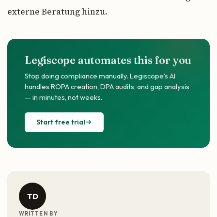
externe Beratung hinzu.
Legiscope automates this for you
Stop doing compliance manually. Legiscope's AI
handles ROPA creation, DPA audits, and gap analysis
— in minutes, not weeks.
Start free trial
TD
WRITTEN BY