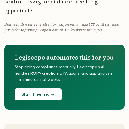
kontroll – sørg for at dine er reelle og
oppdaterte.
Denne malen gir generell informasjon om artikkel 28 og utgjør ikke
juridisk rådgivning. Tilpass den til din konkrete situasjon.
Legiscope automates this for you
Stop doing compliance manually. Legiscope's AI
handles ROPA creation, DPA audits, and gap analysis
— in minutes, not weeks.
Start free trial