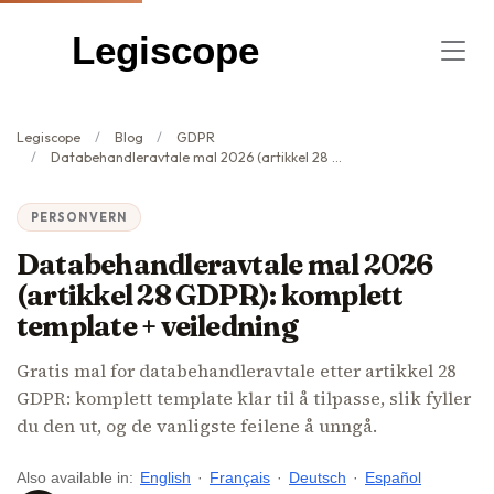
Legiscope
Legiscope
Blog
GDPR
Databehandleravtale mal 2026 (artikkel 28 GDPR): komplett template + veiledning
PERSONVERN
Databehandleravtale mal 2026
(artikkel 28 GDPR): komplett
template + veiledning
Gratis mal for databehandleravtale etter artikkel 28
GDPR: komplett template klar til å tilpasse, slik fyller
du den ut, og de vanligste feilene å unngå.
Also available in:
English
·
Français
·
Deutsch
·
Español