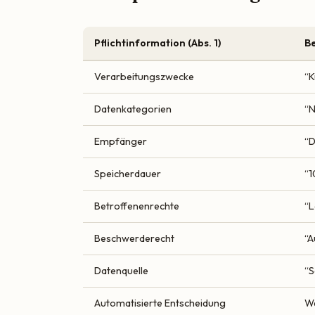
Pflichtinformation (Abs. 1)
Be
Verarbeitungszwecke
“K
Datenkategorien
“N
Empfänger
“D
Speicherdauer
“
Betroffenenrechte
“L
Beschwerderecht
“A
Datenquelle
“S
Automatisierte Entscheidung
We