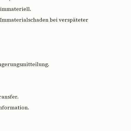
 immateriell.
Immaterialschaden bei verspäteter
ngerungsmitteilung.
ransfer.
Information.