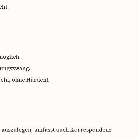
cht.
möglich.
dungszwang.
feln, ohne Hürden).
eit auszulegen, umfasst auch Korrespondenz