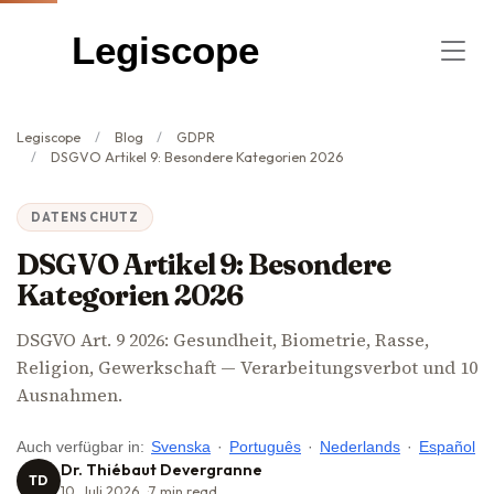
Legiscope
Legiscope
Blog
GDPR
DSGVO Artikel 9: Besondere Kategorien 2026
DATENSCHUTZ
DSGVO Artikel 9: Besondere
Kategorien 2026
DSGVO Art. 9 2026: Gesundheit, Biometrie, Rasse,
Religion, Gewerkschaft — Verarbeitungsverbot und 10
Ausnahmen.
Auch verfügbar in:
Svenska
·
Português
·
Nederlands
·
Español
Dr. Thiébaut Devergranne
TD
10. Juli 2026
7
min read