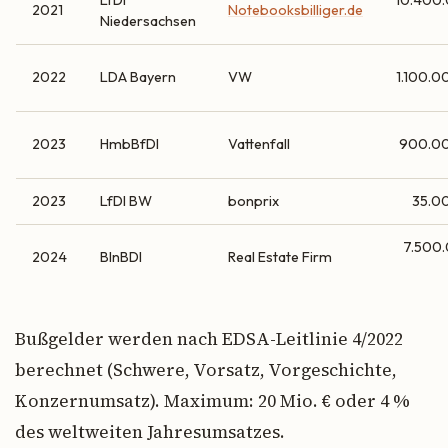
LfDI
10.400
2021
Notebooksbilliger.de
Niedersachsen
2022
LDA Bayern
VW
1.100.0
2023
HmbBfDI
Vattenfall
900.0
2023
LfDI BW
bonprix
35.0
7.500
2024
BlnBDI
Real Estate Firm
Bußgelder werden nach EDSA-Leitlinie 4/2022
berechnet (Schwere, Vorsatz, Vorgeschichte,
Konzernumsatz). Maximum: 20 Mio. € oder 4 %
des weltweiten Jahresumsatzes.