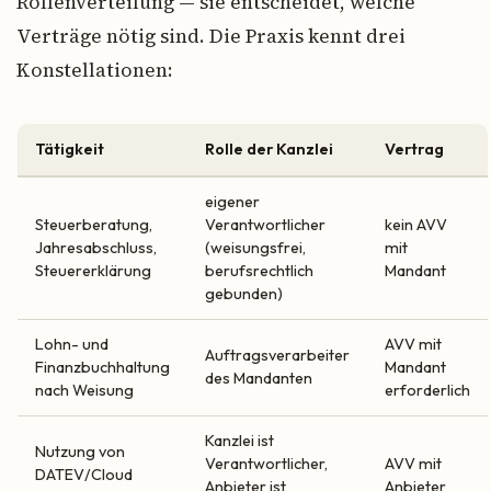
Rollenverteilung — sie entscheidet, welche
Verträge nötig sind. Die Praxis kennt drei
Konstellationen:
Tätigkeit
Rolle der Kanzlei
Vertrag
eigener
Steuerberatung,
Verantwortlicher
kein AVV
Jahresabschluss,
(weisungsfrei,
mit
Steuererklärung
berufsrechtlich
Mandant
gebunden)
Lohn- und
AVV mit
Auftragsverarbeiter
Finanzbuchhaltung
Mandant
des Mandanten
nach Weisung
erforderlich
Kanzlei ist
Nutzung von
Verantwortlicher,
AVV mit
DATEV/Cloud
Anbieter ist
Anbieter