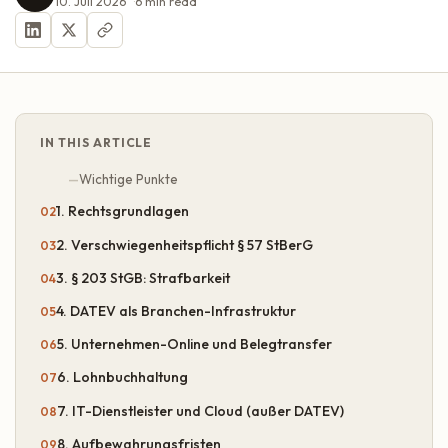
10. Juli 2026
6
min read
IN THIS ARTICLE
Wichtige Punkte
1. Rechtsgrundlagen
2. Verschwiegenheitspflicht § 57 StBerG
3. § 203 StGB: Strafbarkeit
4. DATEV als Branchen-Infrastruktur
5. Unternehmen-Online und Belegtransfer
6. Lohnbuchhaltung
7. IT-Dienstleister und Cloud (außer DATEV)
8. Aufbewahrungsfristen