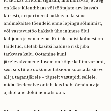
Praktikas on kolm signaali, mis näitavad, et aeg
on käes: kliendibaas või töötajate arv kasvab
kiiresti, äripartnerid hakkavad küsima
andmekaitse tõendeid enne lepingu sõlmimist,
või vastavustöö hakkab ühe inimese õlul
kuhjuma ja vananema. Kui üks neist kolmest on
täidetud, ületab käsitsi halduse risk juba
tarkvara kulu. Ootamine kuni
järelevalvemenetluseni on kõige kallim variant,
sest siis tuleb dokumentatsioon koostada surve
all ja tagantjärele – täpselt vastupidi sellele,
mida järelevalve ootab, kus loeb tõendatav ja
ajakohane dokumentatsioon.