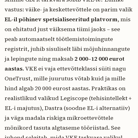
vastus: väike- ja keskettevõttele on parim valik
EL-il põhinev spetsialiseeritud platvorm
, mis
on ehitatud just väiksema tiimi jaoks – see
peab automaatselt töötlemistoimingute
registrit, juhib sisuliselt läbi mõjuhinnangute
ja lepingute ning maksab
2 000–12 000 eurot
aastas
. VKE ei vaja ettevõtteklassi süiti nagu
OneTrust, mille juurutus võtab kuid ja mille
hind algab 20 000 eurost aastas. Praktikas on
realistlikud valikud Legiscope (tehisintellekt +
EL-i majutus), Dastra (soodne EL-i alternatiiv)
ja väga madala riskiga mikroettevõttele
mõnikord tasuta algtaseme tööriistad. See
juhend selgitab, mida VKE tarkvara valikul