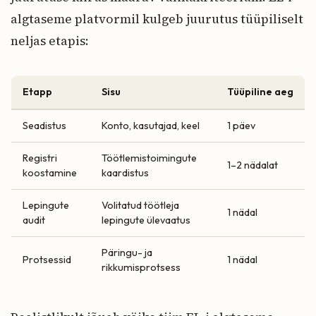
algtaseme platvormil kulgeb juurutus tüüpiliselt
neljas etapis:
Etapp
Sisu
Tüüpiline aeg
Seadistus
Konto, kasutajad, keel
1 päev
Registri
Töötlemistoimingute
1–2 nädalat
koostamine
kaardistus
Lepingute
Volitatud töötleja
1 nädal
audit
lepingute ülevaatus
Päringu- ja
Protsessid
1 nädal
rikkumisprotsess