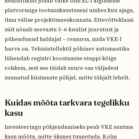
Realistlikult jõuab väike tiim EL-i algtaseme
platvormiga tootmiskasutuseni umbes kuu ajaga,
ilma välise projektimeeskonnata. Ettevõtteklassi
süit nõuab seevastu 3–6-kuulist juurutust ja
pühendunud haldajat – ressurss, mida VKE-l
harva on. Tehisintellektil põhinev automaatika
lühendab registri koostamise etappi kõige
rohkem, sest see täidab suure osa väljadest
suunatud küsimuste põhjal, mitte tühjalt lehelt.
Kuidas mõõta tarkvara tegelikku
kasu
Investeeringu põhjendamiseks peab VKE suutma
kasu mõõta, mitte üksnes tunnetada. Kolm