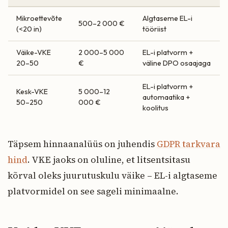
Mikroettevõte
Algtaseme EL-i
500–2 000 €
(<20 in)
tööriist
Väike-VKE
2 000–5 000
EL-i platvorm +
20–50
€
väline DPO osaajaga
EL-i platvorm +
Kesk-VKE
5 000–12
automaatika +
50–250
000 €
koolitus
Täpsem hinnaanalüüs on juhendis
GDPR tarkvara
hind
. VKE jaoks on oluline, et litsentsitasu
kõrval oleks juurutuskulu väike – EL-i algtaseme
platvormidel on see sageli minimaalne.