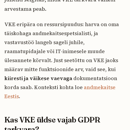
arvestama peab.
VKE eripära on ressursipuudus: harva on oma
täiskohaga andmekaitsespetsialisti, ja
vastavustöö langeb sageli juhile,
raamatupidajale või IT-inimesele muude
ülesannete kõrvalt. Just seetõttu on VKE jaoks
määrav mitte funktsioonide arv, vaid see, kui
kiiresti ja väikese vaevaga
dokumentatsioon
korda saab. Konteksti kohta loe
andmekaitse
Eestis
.
Kas VKE üldse vajab GDPR
tarkvara?