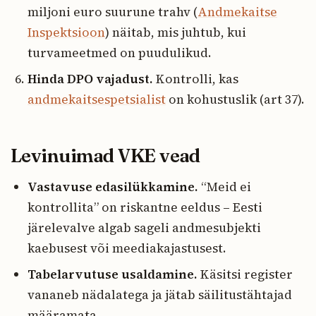
miljoni euro suurune trahv (
Andmekaitse
Inspektsioon
) näitab, mis juhtub, kui
turvameetmed on puudulikud.
Hinda DPO vajadust.
Kontrolli, kas
andmekaitsespetsialist
on kohustuslik (art 37).
Levinuimad VKE vead
Vastavuse edasilükkamine.
“Meid ei
kontrollita” on riskantne eeldus – Eesti
järelevalve algab sageli andmesubjekti
kaebusest või meediakajastusest.
Tabelarvutuse usaldamine.
Käsitsi register
vananeb nädalatega ja jätab säilitustähtajad
määramata.