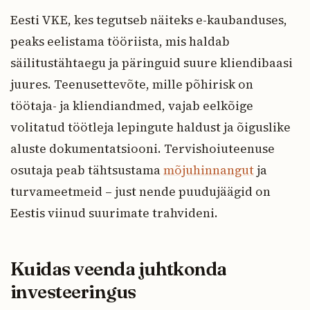
Eesti VKE, kes tegutseb näiteks e-kaubanduses,
peaks eelistama tööriista, mis haldab
säilitustähtaegu ja päringuid suure kliendibaasi
juures. Teenusettevõte, mille põhirisk on
töötaja- ja kliendiandmed, vajab eelkõige
volitatud töötleja lepingute haldust ja õiguslike
aluste dokumentatsiooni. Tervishoiuteenuse
osutaja peab tähtsustama
mõjuhinnangut
ja
turvameetmeid – just nende puudujäägid on
Eestis viinud suurimate trahvideni.
Kuidas veenda juhtkonda
investeeringus