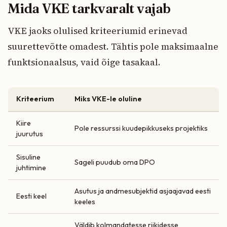
Mida VKE tarkvaralt vajab
VKE jaoks olulised kriteeriumid erinevad
suurettevõtte omadest. Tähtis pole maksimaalne
funktsionaalsus, vaid õige tasakaal.
Kriteerium
Miks VKE-le oluline
Kiire
Pole ressurssi kuudepikkuseks projektiks
juurutus
Sisuline
Sageli puudub oma DPO
juhtimine
Asutus ja andmesubjektid asjaajavad eesti
Eesti keel
keeles
Väldib kolmandatesse riikidesse