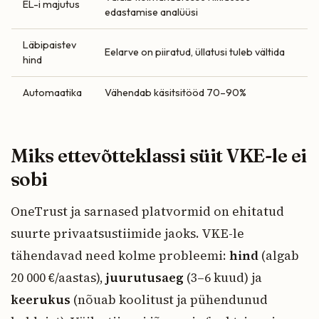
EL-i majutus
edastamise analüüsi
Läbipaistev
Eelarve on piiratud, üllatusi tuleb vältida
hind
Automaatika
Vähendab käsitsitööd 70–90%
Miks ettevõtteklassi süit VKE-le ei
sobi
OneTrust ja sarnased platvormid on ehitatud
suurte privaatsustiimide jaoks. VKE-le
tähendavad need kolme probleemi:
hind
(algab
20 000 €/aastas),
juurutusaeg
(3–6 kuud) ja
keerukus
(nõuab koolitust ja pühendunud