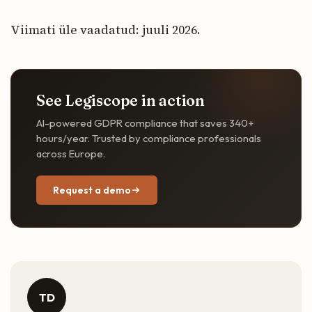
Viimati üle vaadatud: juuli 2026.
See Legiscope in action
AI-powered GDPR compliance that saves 340+
hours/year. Trusted by compliance professionals
across Europe.
Request a demo
TD