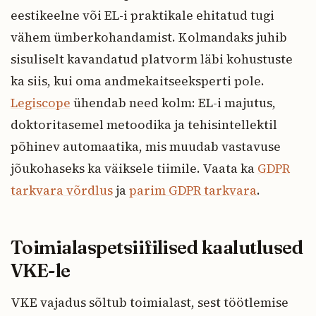
eestikeelne või EL-i praktikale ehitatud tugi
vähem ümberkohandamist. Kolmandaks juhib
sisuliselt kavandatud platvorm läbi kohustuste
ka siis, kui oma andmekaitseeksperti pole.
Legiscope
ühendab need kolm: EL-i majutus,
doktoritasemel metoodika ja tehisintellektil
põhinev automaatika, mis muudab vastavuse
jõukohaseks ka väiksele tiimile. Vaata ka
GDPR
tarkvara võrdlus
ja
parim GDPR tarkvara
.
Toimialaspetsiifilised kaalutlused
VKE-le
VKE vajadus sõltub toimialast, sest töötlemise