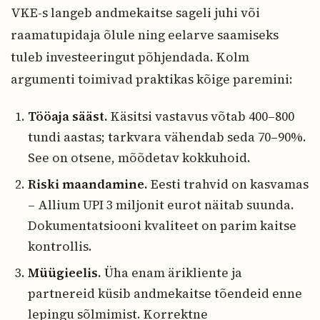
VKE-s langeb andmekaitse sageli juhi või
raamatupidaja õlule ning eelarve saamiseks
tuleb investeeringut põhjendada. Kolm
argumenti toimivad praktikas kõige paremini:
Tööaja sääst.
Käsitsi vastavus võtab 400–800
tundi aastas; tarkvara vähendab seda 70–90%.
See on otsene, mõõdetav kokkuhoid.
Riski maandamine.
Eesti trahvid on kasvamas
– Allium UPI 3 miljonit eurot näitab suunda.
Dokumentatsiooni kvaliteet on parim kaitse
kontrollis.
Müügieelis.
Üha enam ärikliente ja
partnereid küsib andmekaitse tõendeid enne
lepingu sõlmimist. Korrektne