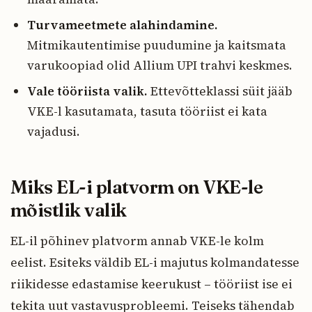
Turvameetmete alahindamine.
Mitmikautentimise puudumine ja kaitsmata
varukoopiad olid Allium UPI trahvi keskmes.
Vale tööriista valik.
Ettevõtteklassi süit jääb
VKE-l kasutamata, tasuta tööriist ei kata
vajadusi.
Miks EL-i platvorm on VKE-le
mõistlik valik
EL-il põhinev platvorm annab VKE-le kolm
eelist. Esiteks väldib EL-i majutus kolmandatesse
riikidesse edastamise keerukust – tööriist ise ei
tekita uut vastavusprobleemi. Teiseks tähendab