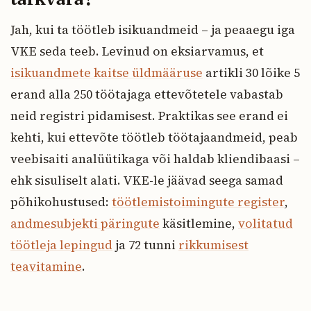
Jah, kui ta töötleb isikuandmeid – ja peaaegu iga
VKE seda teeb. Levinud on eksiarvamus, et
isikuandmete kaitse üldmääruse
artikli 30 lõike 5
erand alla 250 töötajaga ettevõtetele vabastab
neid registri pidamisest. Praktikas see erand ei
kehti, kui ettevõte töötleb töötajaandmeid, peab
veebisaiti analüütikaga või haldab kliendibaasi –
ehk sisuliselt alati. VKE-le jäävad seega samad
põhikohustused:
töötlemistoimingute register
,
andmesubjekti päringute
käsitlemine,
volitatud
töötleja lepingud
ja 72 tunni
rikkumisest
teavitamine
.