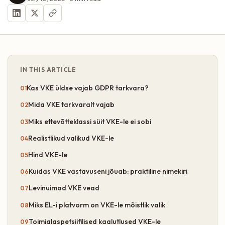
IN THIS ARTICLE
Kas VKE üldse vajab GDPR tarkvara?
Mida VKE tarkvaralt vajab
Miks ettevõtteklassi süit VKE-le ei sobi
Realistlikud valikud VKE-le
Hind VKE-le
Kuidas VKE vastavuseni jõuab: praktiline nimekiri
Levinuimad VKE vead
Miks EL-i platvorm on VKE-le mõistlik valik
Toimialaspetsiifilised kaalutlused VKE-le