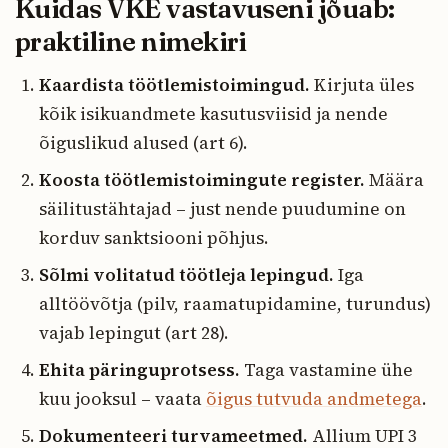
Kuidas VKE vastavuseni jõuab:
praktiline nimekiri
Kaardista töötlemistoimingud.
Kirjuta üles
kõik isikuandmete kasutusviisid ja nende
õiguslikud alused (art 6).
Koosta töötlemistoimingute register.
Määra
säilitustähtajad – just nende puudumine on
korduv sanktsiooni põhjus.
Sõlmi volitatud töötleja lepingud.
Iga
alltöövõtja (pilv, raamatupidamine, turundus)
vajab lepingut (art 28).
Ehita päringuprotsess.
Taga vastamine ühe
kuu jooksul – vaata
õigus tutvuda andmetega
.
Dokumenteeri turvameetmed.
Allium UPI 3