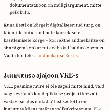
dokumentatsioon on müügiargument, mitte
pelk kulu.
Kuna Eesti on kõrgelt digitaliseeritud turg, on
klientide ootus andmete korrektsele
käsitlemisele kõrge – korrektne andmekaitse on
siin pigem konkurentsieelis kui halduskoormus.
Vaata konteksti
andmekaitse Eestis
.
Juurutuse ajajoon VKE-s
VKE peamine mure ei ole sageli mitte hind, vaid
aeg: kes jõuab kuudepikkuse projekti kõrvalt
vastavuse üles ehitada? Just seetõttu on
juurutuse kiirus määrav valikukriteerium. EL-i