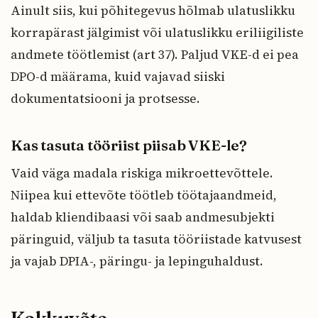
Ainult siis, kui põhitegevus hõlmab ulatuslikku
korrapärast jälgimist või ulatuslikku eriliigiliste
andmete töötlemist (art 37). Paljud VKE-d ei pea
DPO-d määrama, kuid vajavad siiski
dokumentatsiooni ja protsesse.
Kas tasuta tööriist piisab VKE-le?
Vaid väga madala riskiga mikroettevõttele.
Niipea kui ettevõte töötleb töötajaandmeid,
haldab kliendibaasi või saab andmesubjekti
päringuid, väljub ta tasuta tööriistade katvusest
ja vajab DPIA-, päringu- ja lepinguhaldust.