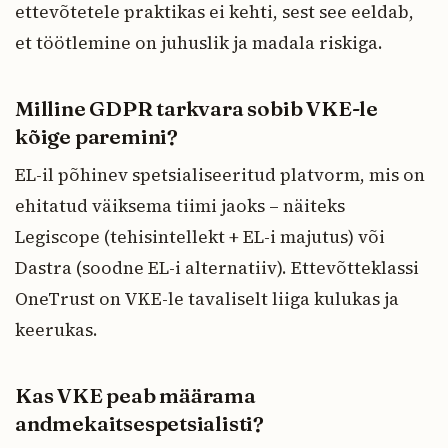
ettevõtetele praktikas ei kehti, sest see eeldab,
et töötlemine on juhuslik ja madala riskiga.
Milline GDPR tarkvara sobib VKE-le
kõige paremini?
EL-il põhinev spetsialiseeritud platvorm, mis on
ehitatud väiksema tiimi jaoks – näiteks
Legiscope (tehisintellekt + EL-i majutus) või
Dastra (soodne EL-i alternatiiv). Ettevõtteklassi
OneTrust on VKE-le tavaliselt liiga kulukas ja
keerukas.
Kas VKE peab määrama
andmekaitsespetsialisti?