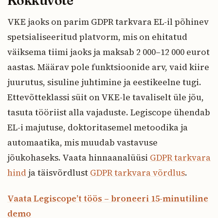
Kokkuvõte
VKE jaoks on parim GDPR tarkvara EL-il põhinev
spetsialiseeritud platvorm, mis on ehitatud
väiksema tiimi jaoks ja maksab 2 000–12 000 eurot
aastas. Määrav pole funktsioonide arv, vaid kiire
juurutus, sisuline juhtimine ja eestikeelne tugi.
Ettevõtteklassi süit on VKE-le tavaliselt üle jõu,
tasuta tööriist alla vajaduste. Legiscope ühendab
EL-i majutuse, doktoritasemel metoodika ja
automaatika, mis muudab vastavuse
jõukohaseks. Vaata hinnaanalüüsi
GDPR tarkvara
hind
ja täisvõrdlust
GDPR tarkvara võrdlus
.
Vaata Legiscope’t töös – broneeri 15-minutiline
demo