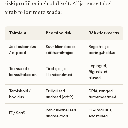
riskiprofiil erineb oluliselt. Alljärgnev tabel
aitab prioriteete seada:
Toimiala
Peamine risk
Rõhk tarkvaras
Jaekaubandus
Suur kliendibaas,
Registri- ja
/ e-pood
säilitustähtajad
päringuhaldus
Lepingud,
Teenused /
Töötaja- ja
õiguslikud
konsultatsioon
kliendiandmed
alused
Tervishoid /
Eriliigilised
DPIA, ranged
hooldus
andmed (art 9)
turvameetmed
Rahvusvahelised
EL-i majutus,
IT / SaaS
andmevood
edastused