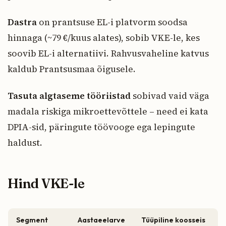
Dastra
on prantsuse EL-i platvorm soodsa
hinnaga (~79 €/kuus alates), sobib VKE-le, kes
soovib EL-i alternatiivi. Rahvusvaheline katvus
kaldub Prantsusmaa õigusele.
Tasuta algtaseme tööriistad
sobivad vaid väga
madala riskiga mikroettevõttele – need ei kata
DPIA-sid, päringute töövooge ega lepingute
haldust.
Hind VKE-le
Segment
Aastaeelarve
Tüüpiline koosseis