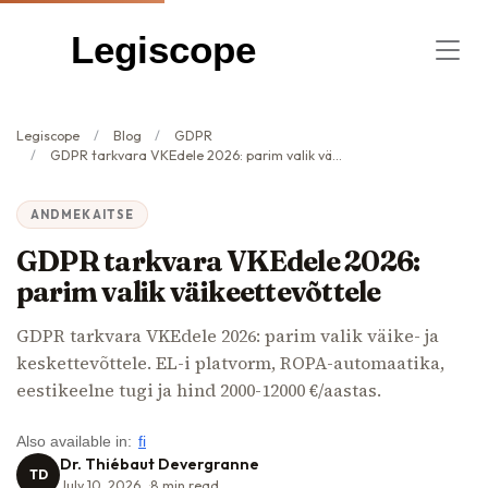
Legiscope
Legiscope
Blog
GDPR
GDPR tarkvara VKEdele 2026: parim valik väikeettevõttele
ANDMEKAITSE
GDPR tarkvara VKEdele 2026:
parim valik väikeettevõttele
GDPR tarkvara VKEdele 2026: parim valik väike- ja
keskettevõttele. EL-i platvorm, ROPA-automaatika,
eestikeelne tugi ja hind 2000-12000 €/aastas.
Also available in:
fi
Dr. Thiébaut Devergranne
TD
July 10, 2026
8
min read