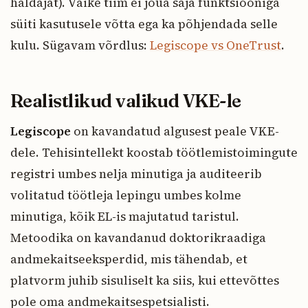
haldajat). Väike tiim ei jõua saja funktsiooniga
süiti kasutusele võtta ega ka põhjendada selle
kulu. Sügavam võrdlus:
Legiscope vs OneTrust
.
Realistlikud valikud VKE-le
Legiscope
on kavandatud algusest peale VKE-
dele. Tehisintellekt koostab töötlemistoimingute
registri umbes nelja minutiga ja auditeerib
volitatud töötleja lepingu umbes kolme
minutiga, kõik EL-is majutatud taristul.
Metoodika on kavandanud doktorikraadiga
andmekaitseeksperdid, mis tähendab, et
platvorm juhib sisuliselt ka siis, kui ettevõttes
pole oma andmekaitsespetsialisti.