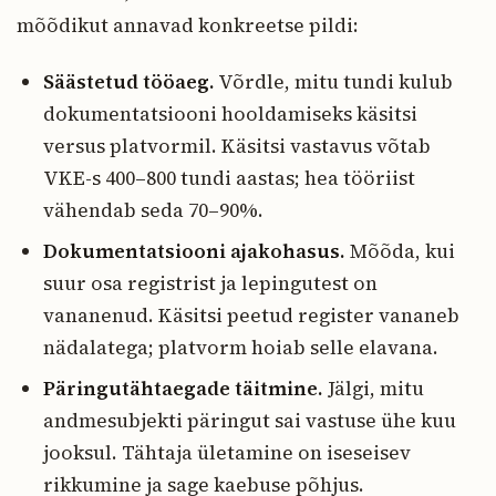
mõõdikut annavad konkreetse pildi:
Säästetud tööaeg.
Võrdle, mitu tundi kulub
dokumentatsiooni hooldamiseks käsitsi
versus platvormil. Käsitsi vastavus võtab
VKE-s 400–800 tundi aastas; hea tööriist
vähendab seda 70–90%.
Dokumentatsiooni ajakohasus.
Mõõda, kui
suur osa registrist ja lepingutest on
vananenud. Käsitsi peetud register vananeb
nädalatega; platvorm hoiab selle elavana.
Päringutähtaegade täitmine.
Jälgi, mitu
andmesubjekti päringut sai vastuse ühe kuu
jooksul. Tähtaja ületamine on iseseisev
rikkumine ja sage kaebuse põhjus.