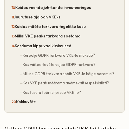
Kuidas veenda juhtkonda investeeringus
Juurutuse ajajoon VKE-s
Kuidas mõõta tarkvara tegelikku kasu
Millal VKE peaks tarkvara soetama
Korduma kippuvad küsimused
Kui palju GDPR tarkvara VKE-le maksab?
Kas väikeettevõte vajab GDPR tarkvara?
Milline GDPR tarkvara sobib VKE-le kõige paremini?
Kas VKE peab määrama andmekaitsespetsialisti?
Kas tasuta tööriist piisab VKE-le?
Kokkuvõte
Milline GDPR tarkvara sobib VKE-le? Lühike