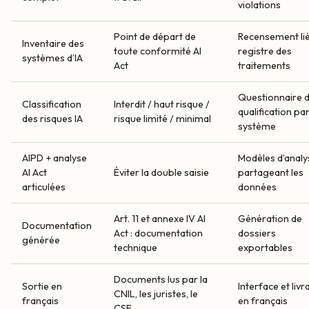
violations
Point de départ de
Recensement li
Inventaire des
toute conformité AI
registre des
systèmes d’IA
Act
traitements
Questionnaire 
Classification
Interdit / haut risque /
qualification pa
des risques IA
risque limité / minimal
système
AIPD + analyse
Modèles d’analy
AI Act
Éviter la double saisie
partageant les
articulées
données
Art. 11 et annexe IV AI
Génération de
Documentation
Act : documentation
dossiers
générée
technique
exportables
Documents lus par la
Sortie en
Interface et livr
CNIL, les juristes, le
français
en français
CSE