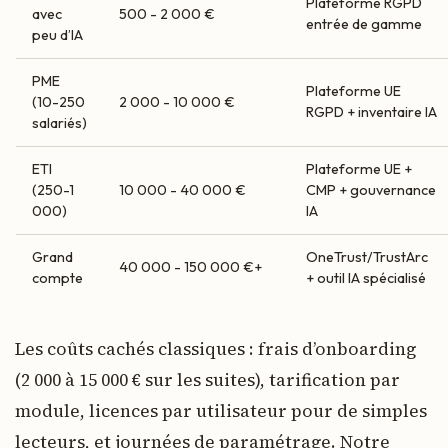
Plateforme RGPD
avec
500 - 2 000 €
entrée de gamme
peu d’IA
PME
Plateforme UE
(10-250
2 000 - 10 000 €
RGPD + inventaire IA
salariés)
ETI
Plateforme UE +
(250-1
10 000 - 40 000 €
CMP + gouvernance
000)
IA
Grand
OneTrust/TrustArc
40 000 - 150 000 €+
compte
+ outil IA spécialisé
Les coûts cachés classiques : frais d’onboarding
(2 000 à 15 000 € sur les suites), tarification par
module, licences par utilisateur pour de simples
lecteurs, et journées de paramétrage. Notre