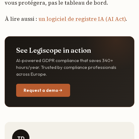
vous protégera, pas le tableau de bord.
À lire aussi :
un logiciel de registre IA (AI Act)
.
See Legiscope in action
AI-powered GDPR compliance that saves 340+
hours/year. Trusted by compliance professionals
across Europe.
Request a demo
TD