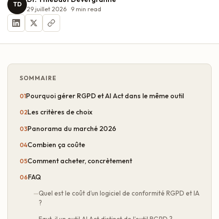
TD
29 juillet 2026
9
min read
SOMMAIRE
Pourquoi gérer RGPD et AI Act dans le même outil
Les critères de choix
Panorama du marché 2026
Combien ça coûte
Comment acheter, concrètement
FAQ
Quel est le coût d’un logiciel de conformité RGPD et IA
?
Faut-il un outil AI Act distinct de l’outil RGPD ?