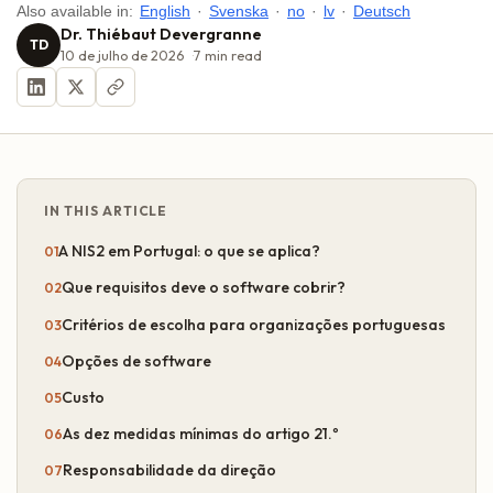
Also available in:
English
·
Svenska
·
no
·
lv
·
Deutsch
Dr. Thiébaut Devergranne
TD
10 de julho de 2026
7
min read
IN THIS ARTICLE
A NIS2 em Portugal: o que se aplica?
Que requisitos deve o software cobrir?
Critérios de escolha para organizações portuguesas
Opções de software
Custo
As dez medidas mínimas do artigo 21.º
Responsabilidade da direção