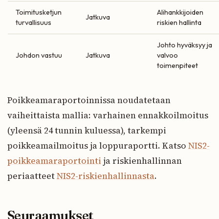
Toimitusketjun
Alihankkijoiden
Jatkuva
turvallisuus
riskien hallinta
Johto hyväksyy ja
Johdon vastuu
Jatkuva
valvoo
toimenpiteet
Poikkeamaraportoinnissa noudatetaan
vaiheittaista mallia: varhainen ennakkoilmoitus
(yleensä 24 tunnin kuluessa), tarkempi
poikkeamailmoitus ja loppuraportti. Katso
NIS2-
poikkeamaraportointi
ja riskienhallinnan
periaatteet
NIS2-riskienhallinnasta
.
Seuraamukset