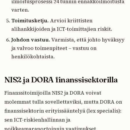
ilmoitusprosessi 24 tunnin ennakkoilmoitusta
varten.
Toimitusketju.
Arvioi kriittisten
alihankkijoiden ja ICT-toimittajien riskit.
Johdon vastuu.
Varmista, että johto hyväksyy
ja valvoo toimenpiteet – vastuu on
henkilökohtaista.
NIS2 ja DORA finanssisektorilla
Finanssitoimijoilla NIS2 ja DORA voivat
molemmat tulla sovellettaviksi, mutta DORA on
finanssisektorin erityissääntelyä (lex specialis):
sen ICT-riskienhallinnan ja
poikkeamaraportoinnin vaatimukset