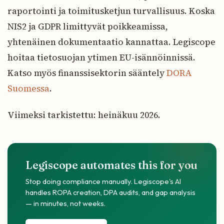
raportointi ja toimitusketjun turvallisuus. Koska
NIS2 ja GDPR limittyvät poikkeamissa,
yhtenäinen dokumentaatio kannattaa. Legiscope
hoitaa tietosuojan ytimen EU-isännöinnissä.
Katso myös finanssisektorin sääntely
DORA
Suomessa
.
Viimeksi tarkistettu: heinäkuu 2026.
Legiscope automates this for you
Stop doing compliance manually. Legiscope's AI
handles ROPA creation, DPA audits, and gap analysis
— in minutes, not weeks.