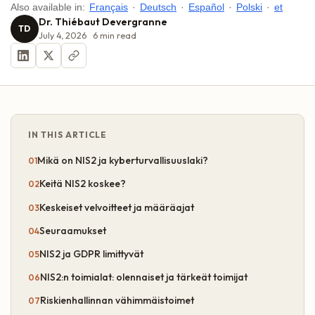
Also available in:
Français
·
Deutsch
·
Español
·
Polski
·
et
Dr. Thiébaut Devergranne
TD
July 4, 2026
6
min read
IN THIS ARTICLE
Mikä on NIS2 ja kyberturvallisuuslaki?
Keitä NIS2 koskee?
Keskeiset velvoitteet ja määräajat
Seuraamukset
NIS2 ja GDPR limittyvät
NIS2:n toimialat: olennaiset ja tärkeät toimijat
Riskienhallinnan vähimmäistoimet