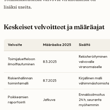
lisäksi useita.
Keskeiset velvoitteet ja määräajat
Velvoite
Määräaika 2025
Sisältö
Rekisteröityminen
Toimijaluetteloon
8.5.2025
valvovalle
ilmoittautuminen
viranomaiselle
Riskienhallinnan
Kirjallinen malli
8.7.2025
toimintamalli
vähimmäistoimista
Ennakkoilmoitus
Poikkeamien
Jatkuva
24 h, seuranta
raportointi
myöhemmin