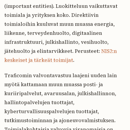
(important entities). Luokitteluun vaikuttavat
toimiala ja yrityksen koko. Direktiivin
toimialoihin kuuluvat muun muassa energia,
liikenne, terveydenhuolto, digitaalinen
infrastruktuuri, julkishallinto, vesihuolto,
jätehuolto ja elintarvikkeet. Perusteet:
NIS2:n
keskeiset ja tärkeät toimijat
.
Traficomin valvontavastuu laajeni uuden lain
myötä kattamaan muun muassa posti- ja
kuriiripalvelut, avaruusalan, julkishallinnon,
hallintopalvelujen tuottajat,
kyberturvallisuuspalvelujen tuottajat,
tutkimustoiminnan ja ajoneuvovalmistuksen.
Toimialakohtaisia valvovia viranomaisia on