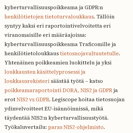
kyberturvallisuuspoikkeama ja GDPR:n
henkilötietojen tietoturvaloukkaus
. Tällöin
syntyy kaksi eri raportointivelvoitetta eri
viranomaisille eri määräajoissa:
kyberturvallisuuspoikkeama Traficomille ja
henkilötietoloukkaus
tietosuojavaltuutetulle
.
Yhtenäinen poikkeamien luokittelu ja yksi
loukkausten käsittelyprosessi ja
loukkausrekisteri
säästää työtä – katso
poikkeamaraportointi DORA, NIS2 ja GDPR
ja
erot
NIS2 vs GDPR
. Legiscope hoitaa tietosuojan
ydinvelvoitteet EU-isännöinnissä, mikä
täydentää NIS2:n kyberturvallisuustyötä.
Työkaluvertailu:
paras NIS2-ohjelmisto
.