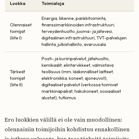
Luokka
Toimialoja
Energia, liikenne, pankkitoiminta,
Olennaiset
finanssimarkkinoiden infrastruktuuri,
toimijat
terveydenhuolto, juoma- ja jätevesi,
(liite I)
digitaalinen infrastruktuuri, TVT-palvelujen
hallinta, julkishallinto, avaruusala
Posti- ja kuriiripalvelut, jätehuolto,
kemikaalit, elintarvikkeet, valmistava
Tärkeät
teollisuus (mm. lääkinnälliset laitteet,
toimijat
elektroniikka, koneet, ajoneuvot),
(liite II)
digitaaliset palvelut (verkossa toimivat
markkinapaikat, hakukoneet, sosiaaliset
alustat), tutkimus
Ero luokkien välillä ei ole vain muodollinen:
olennaisiin toimijoihin kohdistuu ennakollinen
ja jatkuva valvonta, kun taas tärkeitä toimijoita