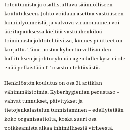
toteutumista ja osallistuttava säännölliseen
koulutukseen. Johto voidaan asettaa vastuuseen
laiminlyönneistä, ja valvova viranomainen voi
ääritapauksessa kieltää vastuuhenkilöä
toimimasta johtotehtävissä, kunnes puutteet on
korjattu. Tämä nostaa kyberturvallisuuden
hallituksen ja johtoryhmän agendalle: kyse ei ole
enää pelkästään IT-osaston tehtävästä.
Henkilöstön koulutus on osa 21 artiklan
vähimmäistoimia. Kyberhygienian perustaso –
vahvat tunnukset, päivitykset ja
tietojenkalastelun tunnistaminen – edellytetään
koko organisaatiolta, koska suuri osa
poikkeamista alkaa inhimillisestä virheestä.