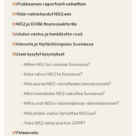
Poikkeaman raportointi vaiheittain
Näin valmistaudut NIS2:een
NIS2 ja DORA finanssisektorilla
Johdon vastuu ja henkilöstön rooli
Valvonta ja täytäntöönpano Suomessa
Usein kysytyt kysymykset
Milloin NIS2 tuli voimaan Suomessa?
Kuka valvoo NIS2:ta Suomessa?
Mitä seuraa NIS2-velvoitteiden laiminlyönnistä?
Mihin toimialoihin NIS2 vaikuttaa Suomessa?
Mitkä ovat NIS2:n riskienhallinnan vähimmäistoimet?
Mitä johdon vastuu tarkoittaa NIS2:ssa?
Onko NIS2 sama asia kuin GDPR?
Yhteenveto