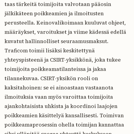
taas tärkeitä toimijoita valvotaan pääosin
jälkikäteen poikkeamien ja ilmoitusten
perusteella. Keinovalikoimaan kuuluvat ohjeet,
määräykset, varoitukset ja viime kädessä edellä
kuvatut hallinnolliset seuraamusmaksut.
Traficom toimii lisäksi keskitettynä
yhteyspisteenä ja CSIRT-yksikkönä, joka tukee
toimijoita poikkeamatilanteissa ja jakaa
tilannekuvaa. CSIRT-yksikön rooli on
kaksitahoinen: se ei ainoastaan vastaanota
ilmoituksia vaan myös varoittaa toimijoita
ajankohtaisista uhkista ja koordinoi laajojen
poikkeamien käsittelyä kansallisesti. Toimivan
poikkeamaprosessin ohella toimijan kannattaa
siksi ylläpitää suoraa yhteyttä keskukseen.