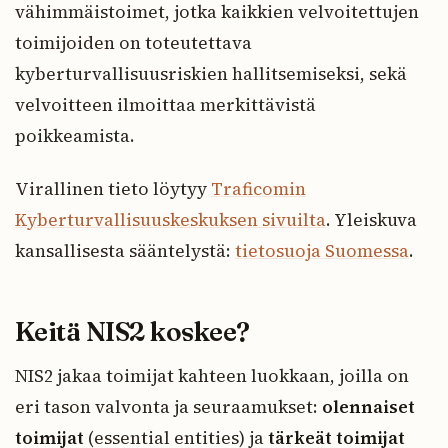
vähimmäistoimet, jotka kaikkien velvoitettujen
toimijoiden on toteutettava
kyberturvallisuusriskien hallitsemiseksi, sekä
velvoitteen ilmoittaa merkittävistä
poikkeamista.
Virallinen tieto löytyy
Traficomin
Kyberturvallisuuskeskuksen sivuilta
. Yleiskuva
kansallisesta sääntelystä:
tietosuoja Suomessa
.
Keitä NIS2 koskee?
NIS2 jakaa toimijat kahteen luokkaan, joilla on
eri tason valvonta ja seuraamukset:
olennaiset
toimijat
(essential entities) ja
tärkeät toimijat