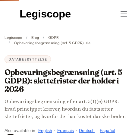
Legiscope
Legiscope
Blog
GDPR
Opbevaringsbegrænsning (art. 5 GDPR): slettefrister der holder i 2026
DATABESKYTTELSE
Opbevaringsbegrænsning (art. 5
GDPR): slettefrister der holder i
2026
Opbevaringsbegrænsning efter art. 5(1)(e) GDPR:
hvad princippet kræver, hvordan du fastsætter
slettefrister, og hvorfor det har kostet danske bøder.
Also available in:
English
·
Français
·
Deutsch
·
Español