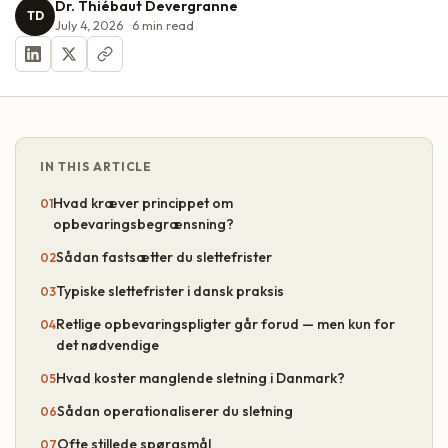
Dr. Thiébaut Devergranne
TD
July 4, 2026
6
min read
IN THIS ARTICLE
Hvad kræver princippet om
opbevaringsbegrænsning?
Sådan fastsætter du slettefrister
Typiske slettefrister i dansk praksis
Retlige opbevaringspligter går forud — men kun for
det nødvendige
Hvad koster manglende sletning i Danmark?
Sådan operationaliserer du sletning
Ofte stillede spørgsmål