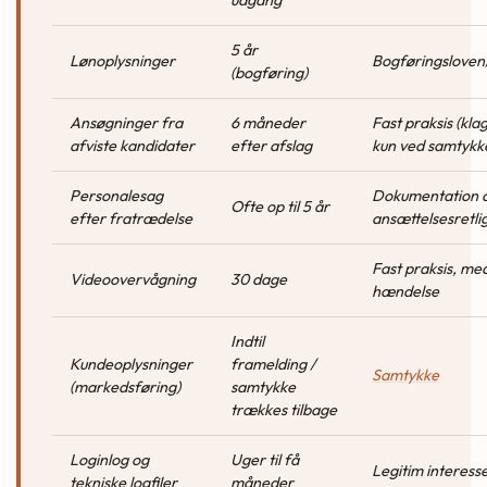
5 år
Lønoplysninger
Bogføringsloven/
(bogføring)
Ansøgninger fra
6 måneder
Fast praksis (kla
afviste kandidater
efter afslag
kun ved samtykk
Personalesag
Dokumentation 
Ofte op til 5 år
efter fratrædelse
ansættelsesretli
Fast praksis, m
Videoovervågning
30 dage
hændelse
Indtil
Kundeoplysninger
framelding /
Samtykke
(markedsføring)
samtykke
trækkes tilbage
Loginlog og
Uger til få
Legitim interess
tekniske logfiler
måneder