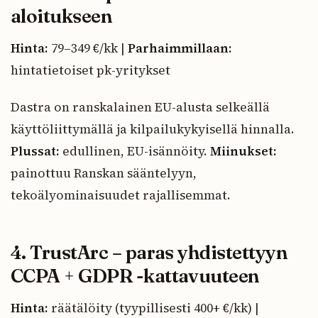
aloitukseen
Hinta:
79–349 €/kk |
Parhaimmillaan:
hintatietoiset pk-yritykset
Dastra on ranskalainen EU-alusta selkeällä
käyttöliittymällä ja kilpailukykyisellä hinnalla.
Plussat:
edullinen, EU-isännöity.
Miinukset:
painottuu Ranskan sääntelyyn,
tekoälyominaisuudet rajallisemmat.
4. TrustArc – paras yhdistettyyn
CCPA + GDPR -kattavuuteen
Hinta:
räätälöity (tyypillisesti 400+ €/kk) |