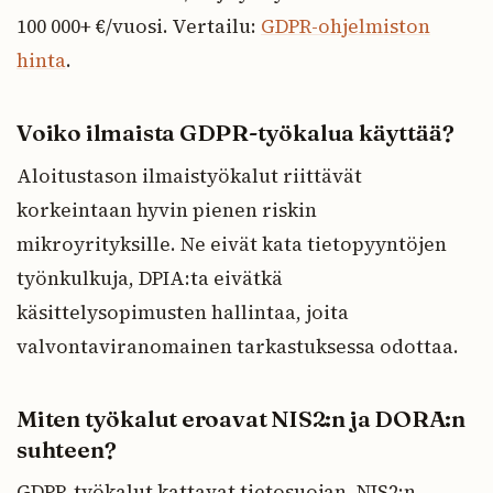
100 000+ €/vuosi. Vertailu:
GDPR-ohjelmiston
hinta
.
Voiko ilmaista GDPR-työkalua käyttää?
Aloitustason ilmaistyökalut riittävät
korkeintaan hyvin pienen riskin
mikroyrityksille. Ne eivät kata tietopyyntöjen
työnkulkuja, DPIA:ta eivätkä
käsittelysopimusten hallintaa, joita
valvontaviranomainen tarkastuksessa odottaa.
Miten työkalut eroavat NIS2:n ja DORA:n
suhteen?
GDPR-työkalut kattavat tietosuojan. NIS2:n