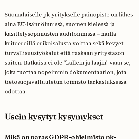
Suomalaiselle pk-yritykselle painopiste on lähes
aina EU-isännöinnissä, suomen kielessä ja
käsittelysopimusten auditoinnissa – näillä
kriteereillä erikoisalusta voittaa sekä kevyet
turvallisuustyökalut että raskaan yritystason
suiten. Ratkaisu ei ole “kallein ja laajin” vaan se,
joka tuottaa nopeimmin dokumentaation, jota
tietosuojavaltuutetun toimisto tarkastuksessa
odottaa.
Usein kysytyt kysymykset
Mikä on paras GDPR-ohjelmisto pk-