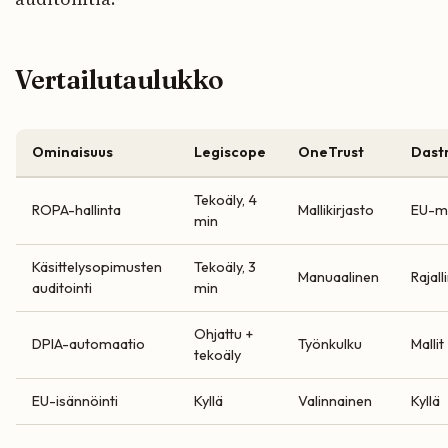
Vertailutaulukko
Ominaisuus
Legiscope
OneTrust
Dast
Tekoäly, 4
ROPA-hallinta
Mallikirjasto
EU-ma
min
Käsittelysopimusten
Tekoäly, 3
Manuaalinen
Rajall
auditointi
min
Ohjattu +
DPIA-automaatio
Työnkulku
Mallit
tekoäly
EU-isännöinti
Kyllä
Valinnainen
Kyllä