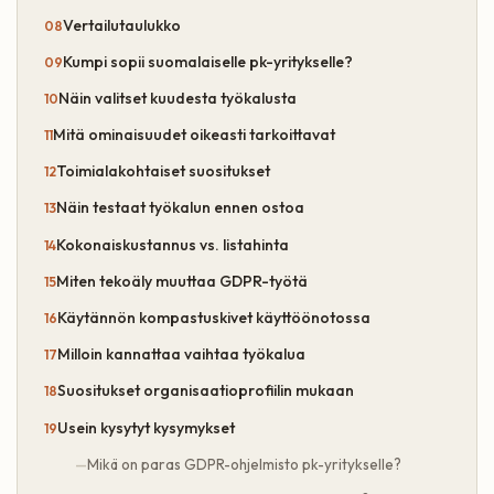
Vertailutaulukko
Kumpi sopii suomalaiselle pk-yritykselle?
Näin valitset kuudesta työkalusta
Mitä ominaisuudet oikeasti tarkoittavat
Toimialakohtaiset suositukset
Näin testaat työkalun ennen ostoa
Kokonaiskustannus vs. listahinta
Miten tekoäly muuttaa GDPR-työtä
Käytännön kompastuskivet käyttöönotossa
Milloin kannattaa vaihtaa työkalua
Suositukset organisaatioprofiilin mukaan
Usein kysytyt kysymykset
Mikä on paras GDPR-ohjelmisto pk-yritykselle?