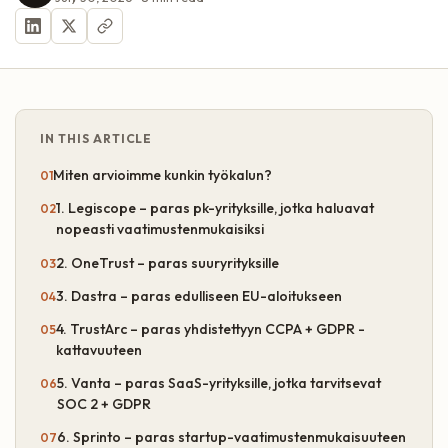
IN THIS ARTICLE
Miten arvioimme kunkin työkalun?
1. Legiscope – paras pk-yrityksille, jotka haluavat
nopeasti vaatimustenmukaisiksi
2. OneTrust – paras suuryrityksille
3. Dastra – paras edulliseen EU-aloitukseen
4. TrustArc – paras yhdistettyyn CCPA + GDPR -
kattavuuteen
5. Vanta – paras SaaS-yrityksille, jotka tarvitsevat
SOC 2 + GDPR
6. Sprinto – paras startup-vaatimustenmukaisuuteen