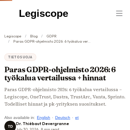
Legiscope
Legiscope
Blog
GDPR
Paras GDPR-ohjelmisto 2026: 6 työkalua vertailussa + hinnat
TIETOSUOJA
Paras GDPR-ohjelmisto 2026: 6
työkalua vertailussa + hinnat
Paras GDPR-ohjelmisto 2026: 6 työkalua vertailussa –
Legiscope, OneTrust, Dastra, TrustArc, Vanta, Sprinto.
Todelliset hinnat ja pk-yrityksen suositukset.
Also available in:
English
·
Deutsch
·
et
Dr. Thiébaut Devergranne
TD
July 30, 2026
8
min read