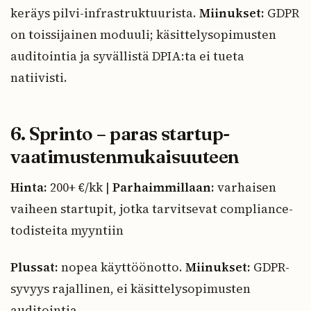
keräys pilvi-infrastruktuurista.
Miinukset:
GDPR
on toissijainen moduuli; käsittelysopimusten
auditointia ja syvällistä DPIA:ta ei tueta
natiivisti.
6. Sprinto – paras startup-
vaatimustenmukaisuuteen
Hinta:
200+ €/kk |
Parhaimmillaan:
varhaisen
vaiheen startupit, jotka tarvitsevat compliance-
todisteita myyntiin
Plussat:
nopea käyttöönotto.
Miinukset:
GDPR-
syvyys rajallinen, ei käsittelysopimusten
auditointia.