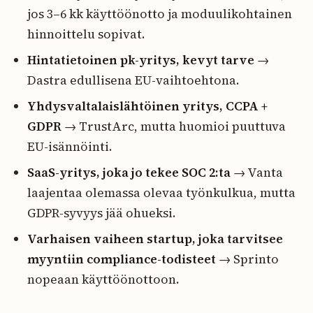
jos 3–6 kk käyttöönotto ja moduulikohtainen
hinnoittelu sopivat.
Hintatietoinen pk-yritys, kevyt tarve
→
Dastra edullisena EU-vaihtoehtona.
Yhdysvaltalaislähtöinen yritys, CCPA +
GDPR
→ TrustArc, mutta huomioi puuttuva
EU-isännöinti.
SaaS-yritys, joka jo tekee SOC 2:ta
→ Vanta
laajentaa olemassa olevaa työnkulkua, mutta
GDPR-syvyys jää ohueksi.
Varhaisen vaiheen startup, joka tarvitsee
myyntiin compliance-todisteet
→ Sprinto
nopeaan käyttöönottoon.