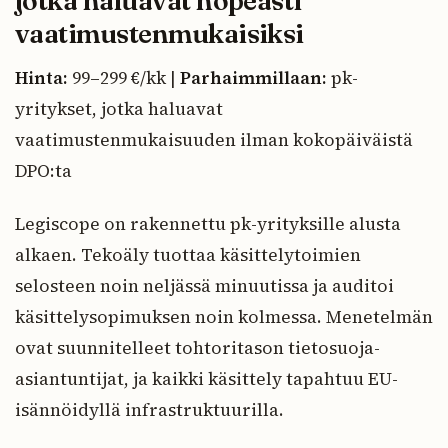
jotka haluavat nopeasti
vaatimustenmukaisiksi
Hinta:
99–299 €/kk |
Parhaimmillaan:
pk-
yritykset, jotka haluavat
vaatimustenmukaisuuden ilman kokopäiväistä
DPO:ta
Legiscope on rakennettu pk-yrityksille alusta
alkaen. Tekoäly tuottaa käsittelytoimien
selosteen noin neljässä minuutissa ja auditoi
käsittelysopimuksen noin kolmessa. Menetelmän
ovat suunnitelleet tohtoritason tietosuoja-
asiantuntijat, ja kaikki käsittely tapahtuu EU-
isännöidyllä infrastruktuurilla.