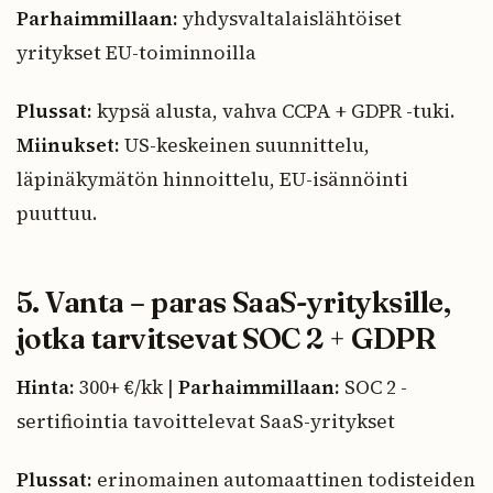
Parhaimmillaan:
yhdysvaltalaislähtöiset
yritykset EU-toiminnoilla
Plussat:
kypsä alusta, vahva CCPA + GDPR -tuki.
Miinukset:
US-keskeinen suunnittelu,
läpinäkymätön hinnoittelu, EU-isännöinti
puuttuu.
5. Vanta – paras SaaS-yrityksille,
jotka tarvitsevat SOC 2 + GDPR
Hinta:
300+ €/kk |
Parhaimmillaan:
SOC 2 -
sertifiointia tavoittelevat SaaS-yritykset
Plussat:
erinomainen automaattinen todisteiden