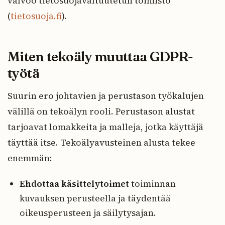
valvoo tietosuojavaltuutetun toimisto
(
tietosuoja.fi
).
Miten tekoäly muuttaa GDPR-
työtä
Suurin ero johtavien ja perustason työkalujen
välillä on tekoälyn rooli. Perustason alustat
tarjoavat lomakkeita ja malleja, jotka käyttäjä
täyttää itse. Tekoälyavusteinen alusta tekee
enemmän:
Ehdottaa käsittelytoimet
toiminnan
kuvauksen perusteella ja täydentää
oikeusperusteen ja säilytysajan.