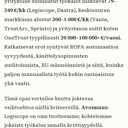
yrityksille suunnatut työkalut maksavat
79–
349 €/kk
(Legiscope, Dastra), keskisuuren
markkinan alustat
300–1 000 €/kk
(Vanta,
TrustArc, Sprinto) ja yritystason suitit kuten
OneTrust tyypillisesti
20 000–100 000+ €/vuosi
.
Ratkaisevat erot syntyvät ROPA-automaation
syvyydestä, käsittelysopimusten
auditoinnista, EU-isännöinnistä ja siitä, kuinka
paljon manuaalista työtä kukin ominaisuus
yhä vaatii.
Tämä opas vertailee kuutta johtavaa
vaihtoehtoa näillä kriteereillä.
Avoimuus:
Legiscope on oma tuotteemme; kohtelemme
jokaista työkalua samalla kriittisyydellä.