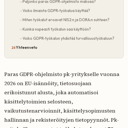
Paljonko paras GDPR-ohjelmisto maksaa?
Voiko ilmaista GDPR-työkalua käyttää?
Miten työkalut eroavat NIS2:n ja DORA:n suhteen?
Kuinka nopeasti työkalun saa käyttöön?
Voiko GDPR-työkalun yhdistää turvallisuustyökaluun?
Yhteenveto
Paras GDPR-ohjelmisto pk-yritykselle vuonna
2026 on EU-isännöity, tietosuojaan
erikoistunut alusta, joka automatisoi
käsittelytoimien selosteen,
vaikutustenarvioinnit, käsittelysopimusten
hallinnan ja rekisteröityjen tietopyynnöt. Pk-