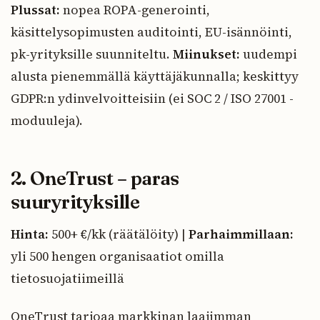
Plussat:
nopea ROPA-generointi,
käsittelysopimusten auditointi, EU-isännöinti,
pk-yrityksille suunniteltu.
Miinukset:
uudempi
alusta pienemmällä käyttäjäkunnalla; keskittyy
GDPR:n ydinvelvoitteisiin (ei SOC 2 / ISO 27001 -
moduuleja).
2. OneTrust – paras
suuryrityksille
Hinta:
500+ €/kk (räätälöity) |
Parhaimmillaan:
yli 500 hengen organisaatiot omilla
tietosuojatiimeillä
OneTrust tarjoaa markkinan laajimman