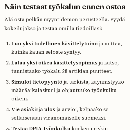
Näin testaat työkalun ennen ostoa
Älä osta pelkän myyntidemon perusteella. Pyydä
kokeilujakso ja testaa omilla tiedoillasi:
Luo yksi todellinen käsittelytoimi
ja mittaa,
kuinka kauan seloste syntyy.
Lataa yksi oikea käsittelysopimus
ja katso,
tunnistaako työkalu 28 artiklan puutteet.
Simuloi tietopyyntö
ja tarkista, käynnistyykö
määräaikalaskuri ja ohjautuuko työnkulku
oikein.
Vie asiakirja ulos
ja arvioi, kelpaako se
sellaisenaan viranomaiselle suomeksi.
Testaa DPIA-työnkulku
korkean riskin