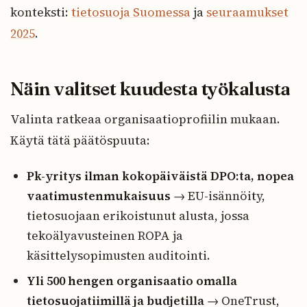
konteksti:
tietosuoja Suomessa
ja
seuraamukset
2025
.
Näin valitset kuudesta työkalusta
Valinta ratkeaa organisaatioprofiilin mukaan.
Käytä tätä päätöspuuta:
Pk-yritys ilman kokopäiväistä DPO:ta, nopea
vaatimustenmukaisuus
→ EU-isännöity,
tietosuojaan erikoistunut alusta, jossa
tekoälyavusteinen ROPA ja
käsittelysopimusten auditointi.
Yli 500 hengen organisaatio omalla
tietosuojatiimillä ja budjetilla
→ OneTrust,