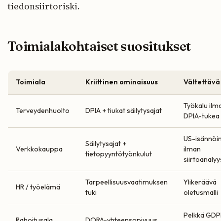
tiedonsiirtoriski.
Toimialakohtaiset suositukset
Toimiala
Kriittinen ominaisuus
Vältettävä
Työkalu ilm
Terveydenhuolto
DPIA + tiukat säilytysajat
DPIA-tukea
US-isännöin
Säilytysajat +
Verkkokauppa
ilman
tietopyyntötyönkulut
siirtoanalyy
Tarpeellisuusvaatimuksen
Ylikeräävä
HR / työelämä
tuki
oletusmalli
Pelkkä GDP
Rahoitusala
DORA-yhteensopivuus