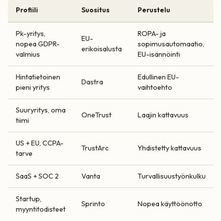
Profiili
Suositus
Perustelu
Pk-yritys,
ROPA- ja
EU-
nopea GDPR-
sopimusautomaatio,
erikoisalusta
valmius
EU-isännöinti
Hintatietoinen
Edullinen EU-
Dastra
pieni yritys
vaihtoehto
Suuryritys, oma
OneTrust
Laajin kattavuus
tiimi
US + EU, CCPA-
TrustArc
Yhdistetty kattavuus
tarve
SaaS + SOC 2
Vanta
Turvallisuustyönkulku
Startup,
Sprinto
Nopea käyttöönotto
myyntitodisteet