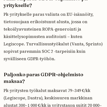
yritykselle?
Pk-yritykselle paras valinta on EU-isännöity,
tietosuojaan erikoistunut alusta, jossa on
tekoälyavusteinen ROPA-generointi ja
käsittelysopimusten auditointi – kuten
Legiscope. Turvallisuustyökalut (Vanta, Sprinto)
sopivat paremmin SOC 2 -tarpeisiin kuin
syvälliseen GDPR-työhön.
Paljonko paras GDPR-ohjelmisto
maksaa?
Pk-yritysten työkalut maksavat 79–349 €/kk
(Legiscope, Dastra), keskisuuren markkinan
alustat 300–1 000 €/kk ja yritystason suitit 20 000–