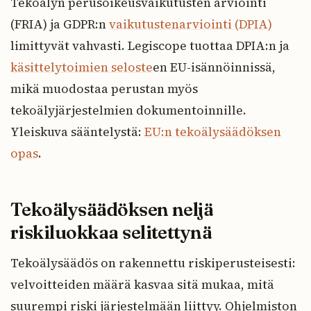
Tekoälyn perusoikeusvaikutusten arviointi
(FRIA) ja GDPR:n
vaikutustenarviointi (DPIA)
limittyvät vahvasti. Legiscope tuottaa DPIA:n ja
käsittelytoimien seloste
en EU-isännöinnissä,
mikä muodostaa perustan myös
tekoälyjärjestelmien dokumentoinnille.
Yleiskuva sääntelystä:
EU:n tekoälysäädöksen
opas
.
Tekoälysäädöksen neljä
riskiluokkaa selitettynä
Tekoälysäädös on rakennettu riskiperusteisesti:
velvoitteiden määrä kasvaa sitä mukaa, mitä
suurempi riski järjestelmään liittyy. Ohjelmiston