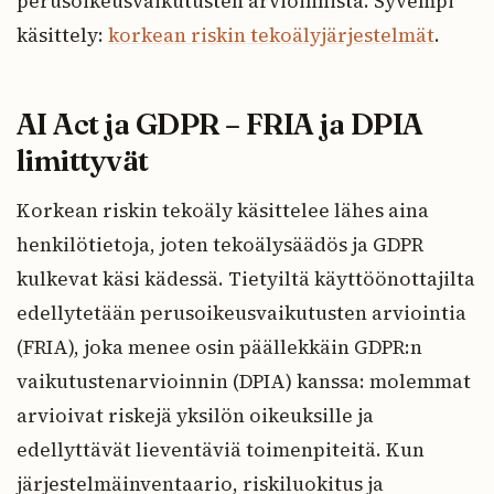
perusoikeusvaikutusten arvioinnista. Syvempi
käsittely:
korkean riskin tekoälyjärjestelmät
.
AI Act ja GDPR – FRIA ja DPIA
limittyvät
Korkean riskin tekoäly käsittelee lähes aina
henkilötietoja, joten tekoälysäädös ja GDPR
kulkevat käsi kädessä. Tietyiltä käyttöönottajilta
edellytetään perusoikeusvaikutusten arviointia
(FRIA), joka menee osin päällekkäin GDPR:n
vaikutustenarvioinnin (DPIA) kanssa: molemmat
arvioivat riskejä yksilön oikeuksille ja
edellyttävät lieventäviä toimenpiteitä. Kun
järjestelmäinventaario, riskiluokitus ja