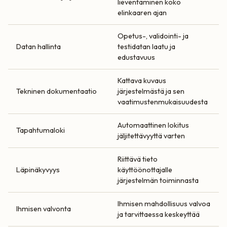
lieventäminen koko
elinkaaren ajan
Opetus-, validointi- ja
Datan hallinta
testidatan laatu ja
edustavuus
Kattava kuvaus
Tekninen dokumentaatio
järjestelmästä ja sen
vaatimustenmukaisuudesta
Automaattinen lokitus
Tapahtumaloki
jäljitettävyyttä varten
Riittävä tieto
Läpinäkyvyys
käyttöönottajalle
järjestelmän toiminnasta
Ihmisen mahdollisuus valvoa
Ihmisen valvonta
ja tarvittaessa keskeyttää