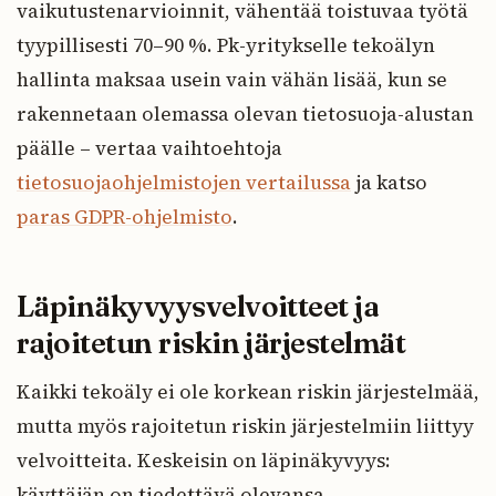
vaikutustenarvioinnit, vähentää toistuvaa työtä
tyypillisesti 70–90 %. Pk-yritykselle tekoälyn
hallinta maksaa usein vain vähän lisää, kun se
rakennetaan olemassa olevan tietosuoja-alustan
päälle – vertaa vaihtoehtoja
tietosuojaohjelmistojen vertailussa
ja katso
paras GDPR-ohjelmisto
.
Läpinäkyvyysvelvoitteet ja
rajoitetun riskin järjestelmät
Kaikki tekoäly ei ole korkean riskin järjestelmää,
mutta myös rajoitetun riskin järjestelmiin liittyy
velvoitteita. Keskeisin on läpinäkyvyys:
käyttäjän on tiedettävä olevansa