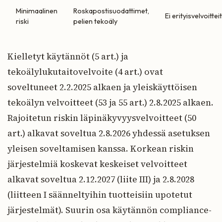
Minimaalinen
Roskapostisuodattimet,
Ei erityisvelvoittei
riski
pelien tekoäly
Kielletyt käytännöt (5 art.) ja
tekoälylukutaitovelvoite (4 art.) ovat
soveltuneet 2.2.2025 alkaen ja yleiskäyttöisen
tekoälyn velvoitteet (53 ja 55 art.) 2.8.2025 alkaen.
Rajoitetun riskin läpinäkyvyysvelvoitteet (50
art.) alkavat soveltua 2.8.2026 yhdessä asetuksen
yleisen soveltamisen kanssa. Korkean riskin
järjestelmiä koskevat keskeiset velvoitteet
alkavat soveltua 2.12.2027 (liite III) ja 2.8.2028
(liitteen I säänneltyihin tuotteisiin upotetut
järjestelmät). Suurin osa käytännön compliance-