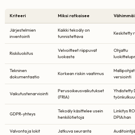
Kriteeri
Miksi ratkaisee
Vähimmäi
Järjestelmien
Kaikki tekoäly on
Keskitetty r
inventointi
tunnistettava
Velvoitteet riippuvat
Ohjattu
Riskiluokitus
luokasta
luokittelup
Tekninen
Mallipohjat
Korkean riskin vaatimus
dokumentaatio
versiointi
Perusoikeusvaikutukset
Yhdistetty
Vaikutustenarviointi
(FRIA)
työnkulkuu
Tekoäly käsittelee usein
Linkitys RO
GDPR-yhteys
henkilötietoja
DPIA:han
Valvonta ja lokit
Jatkuva seuranta
Auditointijä