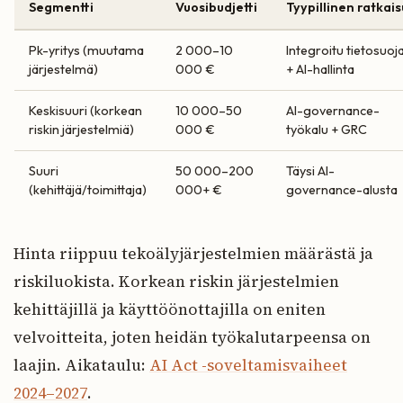
Segmentti
Vuosibudjetti
Tyypillinen ratkais
Pk-yritys (muutama
2 000–10
Integroitu tietosuoj
järjestelmä)
000 €
+ AI-hallinta
Keskisuuri (korkean
10 000–50
AI-governance-
riskin järjestelmiä)
000 €
työkalu + GRC
Suuri
50 000–200
Täysi AI-
(kehittäjä/toimittaja)
000+ €
governance-alusta
Hinta riippuu tekoälyjärjestelmien määrästä ja
riskiluokista. Korkean riskin järjestelmien
kehittäjillä ja käyttöönottajilla on eniten
velvoitteita, joten heidän työkalutarpeensa on
laajin. Aikataulu:
AI Act -soveltamisvaiheet
2024–2027
.