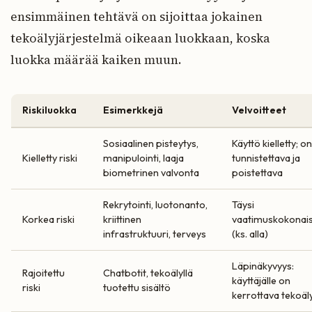
ensimmäinen tehtävä on sijoittaa jokainen
tekoälyjärjestelmä oikeaan luokkaan, koska
luokka määrää kaiken muun.
Riskiluokka
Esimerkkejä
Velvoitteet
Sosiaalinen pisteytys,
Käyttö kielletty; on
Kielletty riski
manipulointi, laaja
tunnistettava ja
biometrinen valvonta
poistettava
Rekrytointi, luotonanto,
Täysi
Korkea riski
kriittinen
vaatimuskokonai
infrastruktuuri, terveys
(ks. alla)
Läpinäkyvyys:
Rajoitettu
Chatbotit, tekoälyllä
käyttäjälle on
riski
tuotettu sisältö
kerrottava tekoäl