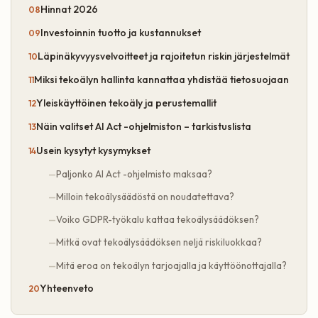
Hinnat 2026
Investoinnin tuotto ja kustannukset
Läpinäkyvyysvelvoitteet ja rajoitetun riskin järjestelmät
Miksi tekoälyn hallinta kannattaa yhdistää tietosuojaan
Yleiskäyttöinen tekoäly ja perustemallit
Näin valitset AI Act -ohjelmiston – tarkistuslista
Usein kysytyt kysymykset
Paljonko AI Act -ohjelmisto maksaa?
Milloin tekoälysäädöstä on noudatettava?
Voiko GDPR-työkalu kattaa tekoälysäädöksen?
Mitkä ovat tekoälysäädöksen neljä riskiluokkaa?
Mitä eroa on tekoälyn tarjoajalla ja käyttöönottajalla?
Yhteenveto