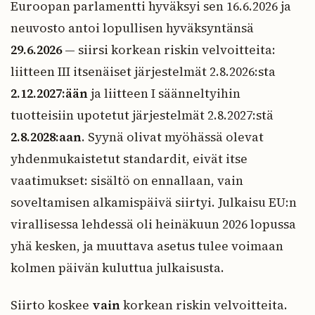
Euroopan parlamentti hyväksyi sen 16.6.2026 ja
neuvosto antoi lopullisen hyväksyntänsä
29.6.2026
— siirsi korkean riskin velvoitteita:
liitteen III itsenäiset järjestelmät 2.8.2026:sta
2.12.2027:ään
ja liitteen I säänneltyihin
tuotteisiin upotetut järjestelmät 2.8.2027:stä
2.8.2028:aan
. Syynä olivat myöhässä olevat
yhdenmukaistetut standardit, eivät itse
vaatimukset: sisältö on ennallaan, vain
soveltamisen alkamispäivä siirtyi. Julkaisu EU:n
virallisessa lehdessä oli heinäkuun 2026 lopussa
yhä kesken, ja muuttava asetus tulee voimaan
kolmen päivän kuluttua julkaisusta.
Siirto koskee
vain
korkean riskin velvoitteita.