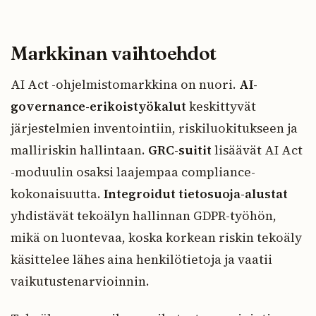
Markkinan vaihtoehdot
AI Act -ohjelmistomarkkina on nuori.
AI-
governance-erikoistyökalut
keskittyvät
järjestelmien inventointiin, riskiluokitukseen ja
malliriskin hallintaan.
GRC-suitit
lisäävät AI Act
-moduulin osaksi laajempaa compliance-
kokonaisuutta.
Integroidut tietosuoja-alustat
yhdistävät tekoälyn hallinnan GDPR-työhön,
mikä on luontevaa, koska korkean riskin tekoäly
käsittelee lähes aina henkilötietoja ja vaatii
vaikutustenarvioinnin.