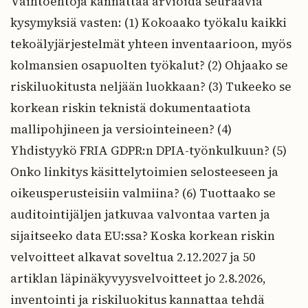
Vaihtoehtoja kannattaa arvioida seuraavia
kysymyksiä vasten: (1) Kokoaako työkalu kaikki
tekoälyjärjestelmät yhteen inventaarioon, myös
kolmansien osapuolten työkalut? (2) Ohjaako se
riskiluokitusta neljään luokkaan? (3) Tukeeko se
korkean riskin teknistä dokumentaatiota
mallipohjineen ja versiointeineen? (4)
Yhdistyykö FRIA GDPR:n DPIA-työnkulkuun? (5)
Onko linkitys käsittelytoimien selosteeseen ja
oikeusperusteisiin valmiina? (6) Tuottaako se
auditointijäljen jatkuvaa valvontaa varten ja
sijaitseeko data EU:ssa? Koska korkean riskin
velvoitteet alkavat soveltua 2.12.2027 ja 50
artiklan läpinäkyvyysvelvoitteet jo 2.8.2026,
inventointi ja riskiluokitus kannattaa tehdä