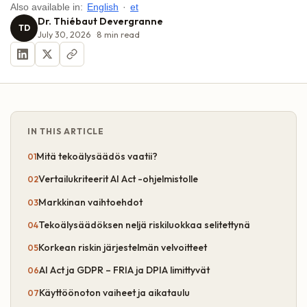
Also available in:
English
·
et
Dr. Thiébaut Devergranne
TD
July 30, 2026
8
min read
IN THIS ARTICLE
Mitä tekoälysäädös vaatii?
Vertailukriteerit AI Act -ohjelmistolle
Markkinan vaihtoehdot
Tekoälysäädöksen neljä riskiluokkaa selitettynä
Korkean riskin järjestelmän velvoitteet
AI Act ja GDPR – FRIA ja DPIA limittyvät
Käyttöönoton vaiheet ja aikataulu