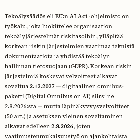
Tekoälysäädös eli EU:n
AI Act
-ohjelmisto on
työkalu, joka luokittelee organisaation
tekoälyjärjestelmät riskitasoihin, ylläpitää
korkean riskin järjestelmien vaatimaa teknistä
dokumentaatiota ja yhdistää tekoälyn
hallinnan tietosuojaan (GDPR). Korkean riskin
järjestelmiä koskevat velvoitteet alkavat
soveltua
2.12.2027
— digitaalinen omnibus-
paketti (Digital Omnibus on AI) siirsi ne
2.8.2026:sta — mutta läpinäkyvyysvelvoitteet
(50 art.) ja asetuksen yleinen soveltaminen
alkavat edelleen
2.8.2026
, joten
vaatimustenmukaisuustyö on ajankohtaista