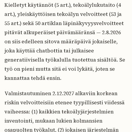
Kielletyt käytännöt (5 art.), tekoälylukutaito (4
art.), yleiskäyttöisen tekoälyn velvoitteet (53 ja
55 art.) sekä 50 artiklan läpinäkyvyysvelvoitteet
pitävät alkuperäiset päivämääränsä — 2.8.2026
on siis edelleen sitova määräpäivä jokaiselle,
joka käyttää chatbottia tai julkaisee
generatiivisella työkalulla tuotettua sisältöä. Se
työ on pieni mutta sitä ei voi lykätä, joten se
kannattaa tehdä ensin.
Valmistautuminen 2.12.2027 alkaviin korkean
riskin velvoitteisiin etenee tyypillisesti viidessä
vaiheessa: (1) kaikkien tekoälyjärjestelmien
inventointi, mukaan lukien kolmansien
osapuolten työkalut, (2) jokaisen järjestelmän