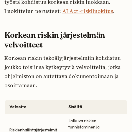
työstä kohdistuu korkean riskin luokkaan.
Luokittelun perusteet:
AI Act -riskiluokitus
.
Korkean riskin järjestelmän
velvoitteet
Korkean riskin tekoälyjärjestelmiin kohdistuu
joukko toisiinsa kytkeytyviä velvoitteita, jotka
ohjelmiston on autettava dokumentoimaan ja
osoittamaan.
Velvoite
Sisältö
Jatkuva riskien
tunnistaminen ja
Riskienhallintajärjestelmä