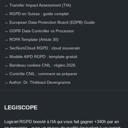
→
Transfer Impact Assessment (TIA)
→
RGPD en Suisse : guide complet
→
European Data Protection Board (EDPB) Guide
→
GDPR Data Controller vs Processor
→
ROPA Template (Article 30)
→
SecNumCloud RGPD : cloud souverain
→
Modèle AIPD RGPD : template gratuit
→
Bandeau cookies CNIL : règles 2026
→
Contrôle CNIL : comment se préparer
→
Author: Dr. Thiébaut Devergranne
LEGISCOPE
Logiciel RGPD boosté à l'IA qui vous fait gagner +340h par an
en moyenne - avec un niveau de qualité équivalent à un expert