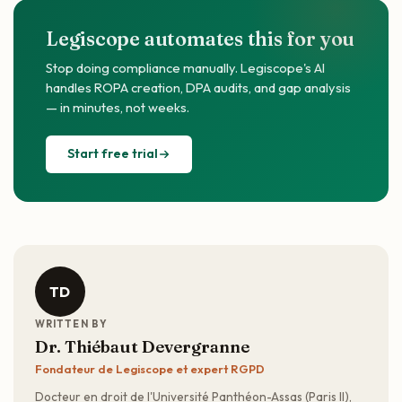
Legiscope automates this for you
Stop doing compliance manually. Legiscope's AI
handles ROPA creation, DPA audits, and gap analysis
— in minutes, not weeks.
Start free trial
TD
WRITTEN BY
Dr. Thiébaut Devergranne
Fondateur de Legiscope et expert RGPD
Docteur en droit de l'Université Panthéon-Assas (Paris II),