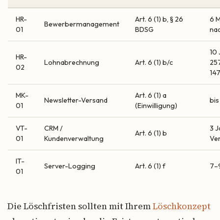
HR-
Art. 6 (1) b, § 26
6 
Bewerbermanagement
01
BDSG
na
10 
HR-
Lohnabrechnung
Art. 6 (1) b/c
257
02
14
MK-
Art. 6 (1) a
Newsletter-Versand
bis
01
(Einwilligung)
VT-
CRM /
3 J
Art. 6 (1) b
01
Kundenverwaltung
Ve
IT-
Server-Logging
Art. 6 (1) f
7–
01
Die Löschfristen sollten mit Ihrem
Löschkonzept