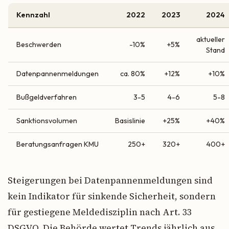
Kennzahl
2022
2023
2024
aktueller
Beschwerden
-10%
+5%
Stand
Datenpannenmeldungen
ca. 80%
+12%
+10%
Bußgeldverfahren
3-5
4-6
5-8
Sanktionsvolumen
Basislinie
+25%
+40%
Beratungsanfragen KMU
250+
320+
400+
Steigerungen bei Datenpannenmeldungen sind
kein Indikator für sinkende Sicherheit, sondern
für gestiegene Meldedisziplin nach Art. 33
DSGVO. Die Behörde wertet Trends jährlich aus