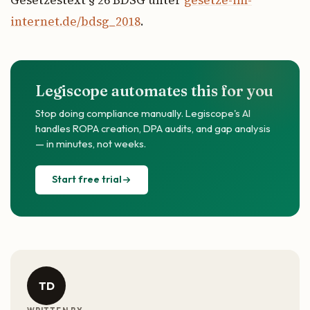
internet.de/bdsg_2018
.
Legiscope automates this for you
Stop doing compliance manually. Legiscope's AI
handles ROPA creation, DPA audits, and gap analysis
— in minutes, not weeks.
Start free trial
TD