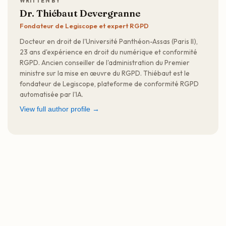
WRITTEN BY
Dr. Thiébaut Devergranne
Fondateur de Legiscope et expert RGPD
Docteur en droit de l'Université Panthéon-Assas (Paris II),
23 ans d'expérience en droit du numérique et conformité
RGPD. Ancien conseiller de l'administration du Premier
ministre sur la mise en œuvre du RGPD. Thiébaut est le
fondateur de Legiscope, plateforme de conformité RGPD
automatisée par l'IA.
View full author profile →