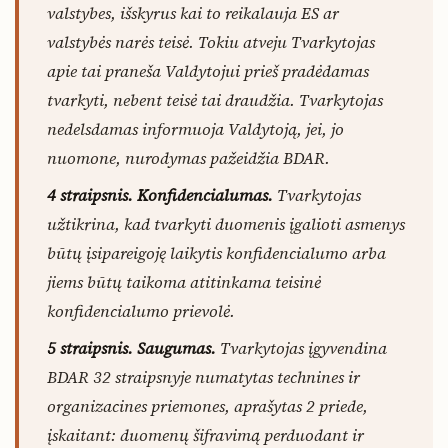
valstybes, išskyrus kai to reikalauja ES ar
valstybės narės teisė. Tokiu atveju Tvarkytojas
apie tai praneša Valdytojui prieš pradėdamas
tvarkyti, nebent teisė tai draudžia. Tvarkytojas
nedelsdamas informuoja Valdytoją, jei, jo
nuomone, nurodymas pažeidžia BDAR.
4 straipsnis. Konfidencialumas.
Tvarkytojas
užtikrina, kad tvarkyti duomenis įgalioti asmenys
būtų įsipareigoję laikytis konfidencialumo arba
jiems būtų taikoma atitinkama teisinė
konfidencialumo prievolė.
5 straipsnis. Saugumas.
Tvarkytojas įgyvendina
BDAR 32 straipsnyje numatytas technines ir
organizacines priemones, aprašytas 2 priede,
įskaitant: duomenų šifravimą perduodant ir