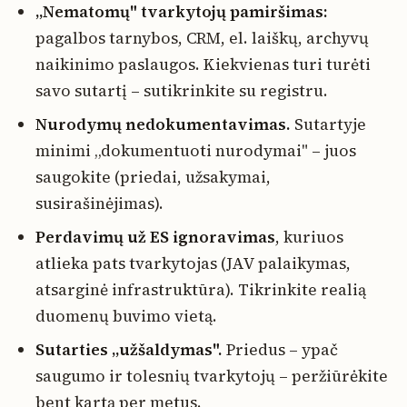
„Nematomų" tvarkytojų pamiršimas:
pagalbos tarnybos, CRM, el. laiškų, archyvų
naikinimo paslaugos. Kiekvienas turi turėti
savo sutartį – sutikrinkite su registru.
Nurodymų nedokumentavimas.
Sutartyje
minimi „dokumentuoti nurodymai" – juos
saugokite (priedai, užsakymai,
susirašinėjimas).
Perdavimų už ES ignoravimas
, kuriuos
atlieka pats tvarkytojas (JAV palaikymas,
atsarginė infrastruktūra). Tikrinkite realią
duomenų buvimo vietą.
Sutarties „užšaldymas".
Priedus – ypač
saugumo ir tolesnių tvarkytojų – peržiūrėkite
bent kartą per metus.