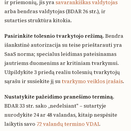
ir priemonių, jis yra
savarankiškas valdytojas
arba bendras valdytojas (BDAR 26 str.), ir
sutarties struktūra kitokia.
Pasirinkite tolesnio tvarkytojo režimą.
Bendra
išankstinė autorizacija su teise prieštarauti yra
SaaS norma; specialus leidimas pateisinamas
jautriems duomenims ar kritiniam tvarkymui.
Užpildykite 3 priedą realiu tolesnių tvarkytojų
sąrašu ir susiekite jį su
tvarkymo veiklos įrašais
.
Nustatykite pažeidimo pranešimo terminą.
BDAR 33 str. sako „nedelsiant" – sutartyje
nurodykite 24 ar 48 valandas, kitaip nespėsite
laikytis savo
72 valandų termino VDAI
.