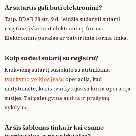
Ar sutartis gali būti elektroninė?
Taip. BDAR 28 str. 9 d. leidžia sudaryti sutartį
rašytine, įskaitant elektroninę, forma.
Elektroninis parašas ar patvirtinta forma tinka.
Kaip susieti sutartį su registru?
Kiekvieną sutartį susiekite su atitinkama
tvarkymo veiklos įrašų
operacija, kad
matytumėte, kuris tvarkytojas su kuria operacija
susijęs. Tai palengvina auditą ir prašymų
vykdymą.
Ar šis šablonas tinka ir kai esame
tvarkytojas, o ne valdytojas?