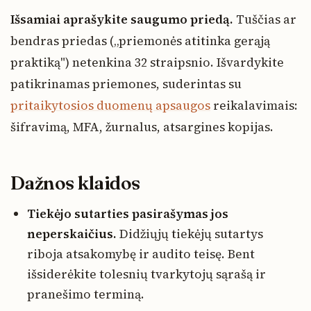
Išsamiai aprašykite saugumo priedą.
Tuščias ar
bendras priedas („priemonės atitinka gerąją
praktiką") netenkina 32 straipsnio. Išvardykite
patikrinamas priemones, suderintas su
pritaikytosios duomenų apsaugos
reikalavimais:
šifravimą, MFA, žurnalus, atsargines kopijas.
Dažnos klaidos
Tiekėjo sutarties pasirašymas jos
neperskaičius.
Didžiųjų tiekėjų sutartys
riboja atsakomybę ir audito teisę. Bent
išsiderėkite tolesnių tvarkytojų sąrašą ir
pranešimo terminą.