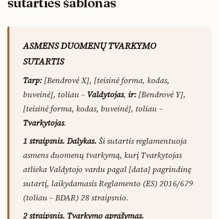
sutarties šablonas
ASMENS DUOMENŲ TVARKYMO
SUTARTIS
Tarp:
[Bendrovė X], [teisinė forma, kodas,
buveinė], toliau –
Valdytojas
,
ir:
[Bendrovė Y],
[teisinė forma, kodas, buveinė], toliau –
Tvarkytojas
.
1 straipsnis. Dalykas.
Ši sutartis reglamentuoja
asmens duomenų tvarkymą, kurį Tvarkytojas
atlieka Valdytojo vardu pagal [data] pagrindinę
sutartį, laikydamasis Reglamento (ES) 2016/679
(toliau – BDAR) 28 straipsnio.
2 straipsnis. Tvarkymo aprašymas.