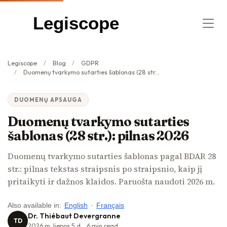
Legiscope
Legiscope
Blog
GDPR
Duomenų tvarkymo sutarties šablonas (28 str.): pilnas 2026
DUOMENŲ APSAUGA
Duomenų tvarkymo sutarties
šablonas (28 str.): pilnas 2026
Duomenų tvarkymo sutarties šablonas pagal BDAR 28
str.: pilnas tekstas straipsnis po straipsnio, kaip jį
pritaikyti ir dažnos klaidos. Paruošta naudoti 2026 m.
Also available in:
English
·
Français
Dr. Thiébaut Devergranne
TD
2026 m. liepos 5 d.
6
min read