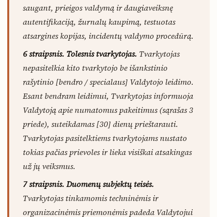
saugant, prieigos valdymą ir daugiaveiksnę
autentifikaciją, žurnalų kaupimą, testuotas
atsargines kopijas, incidentų valdymo procedūrą.
6 straipsnis. Tolesnis tvarkytojas.
Tvarkytojas
nepasitelkia kito tvarkytojo be išankstinio
rašytinio [bendro / specialaus] Valdytojo leidimo.
Esant bendram leidimui, Tvarkytojas informuoja
Valdytoją apie numatomus pakeitimus (sąrašas 3
priede), suteikdamas [30] dienų prieštarauti.
Tvarkytojas pasitelktiems tvarkytojams nustato
tokias pačias prievoles ir lieka visiškai atsakingas
už jų veiksmus.
7 straipsnis. Duomenų subjektų teisės.
Tvarkytojas tinkamomis techninėmis ir
organizacinėmis priemonėmis padeda Valdytojui