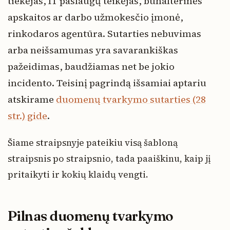
tiekėjas, IT paslaugų teikėjas, buhalterinės
apskaitos ar darbo užmokesčio įmonė,
rinkodaros agentūra. Sutarties nebuvimas
arba neišsamumas yra savarankiškas
pažeidimas, baudžiamas net be jokio
incidento. Teisinį pagrindą išsamiai aptariu
atskirame
duomenų tvarkymo sutarties (28
str.) gide
.
Šiame straipsnyje pateikiu visą šabloną
straipsnis po straipsnio, tada paaiškinu, kaip jį
pritaikyti ir kokių klaidų vengti.
Pilnas duomenų tvarkymo