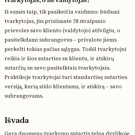
Iš esmės taip, tik pasikeičia vaidmuo: būdami
tvarkytojas, jūs prisiimate 28 straipsnio
prievoles savo kliento (valdytojo) atžvilgiu, o
pasitelkdami subrangovus – privalote jiems
perkelti tokias pačias sąlygas. Todėl tvarkytojui
reikia ir šios sutarties su klientu, ir atskirų
sutarčių su savo pasitelktais tvarkytojais.
Praktikoje tvarkytojai turi standartinę sutarties
versiją, kurią siūlo klientams, ir atskirą – savo
subrangovams.
Išvada
Gera duomenų tvarkymo sutartis telpa dvylikoje