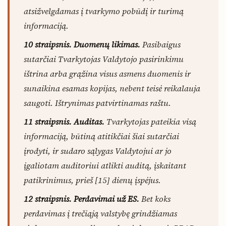
atsižvelgdamas į tvarkymo pobūdį ir turimą
informaciją.
10 straipsnis. Duomenų likimas.
Pasibaigus
sutarčiai Tvarkytojas Valdytojo pasirinkimu
ištrina arba grąžina visus asmens duomenis ir
sunaikina esamas kopijas, nebent teisė reikalauja
saugoti. Ištrynimas patvirtinamas raštu.
11 straipsnis. Auditas.
Tvarkytojas pateikia visą
informaciją, būtiną atitikčiai šiai sutarčiai
įrodyti, ir sudaro sąlygas Valdytojui ar jo
įgaliotam auditoriui atlikti auditą, įskaitant
patikrinimus, prieš [15] dienų įspėjus.
12 straipsnis. Perdavimai už ES.
Bet koks
perdavimas į trečiąją valstybę grindžiamas