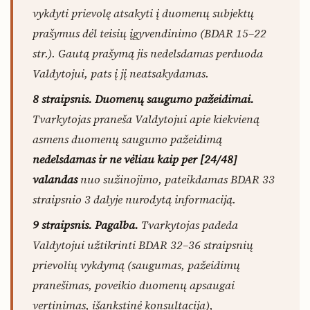
vykdyti prievolę atsakyti į duomenų subjektų
prašymus dėl teisių įgyvendinimo (BDAR 15–22
str.). Gautą prašymą jis nedelsdamas perduoda
Valdytojui, pats į jį neatsakydamas.
8 straipsnis. Duomenų saugumo pažeidimai.
Tvarkytojas praneša Valdytojui apie kiekvieną
asmens duomenų saugumo pažeidimą
nedelsdamas ir ne vėliau kaip per [24/48]
valandas
nuo sužinojimo, pateikdamas BDAR 33
straipsnio 3 dalyje nurodytą informaciją.
9 straipsnis. Pagalba.
Tvarkytojas padeda
Valdytojui užtikrinti BDAR 32–36 straipsnių
prievolių vykdymą (saugumas, pažeidimų
pranešimas, poveikio duomenų apsaugai
vertinimas, išankstinė konsultacija),