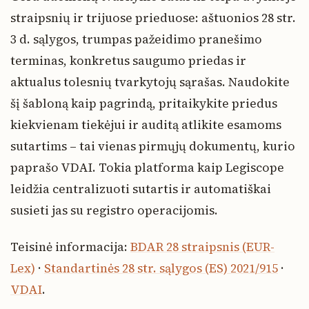
straipsnių ir trijuose prieduose: aštuonios 28 str.
3 d. sąlygos, trumpas pažeidimo pranešimo
terminas, konkretus saugumo priedas ir
aktualus tolesnių tvarkytojų sąrašas. Naudokite
šį šabloną kaip pagrindą, pritaikykite priedus
kiekvienam tiekėjui ir auditą atlikite esamoms
sutartims – tai vienas pirmųjų dokumentų, kurio
paprašo VDAI. Tokia platforma kaip Legiscope
leidžia centralizuoti sutartis ir automatiškai
susieti jas su registro operacijomis.
Teisinė informacija:
BDAR 28 straipsnis (EUR-
Lex)
·
Standartinės 28 str. sąlygos (ES) 2021/915
·
VDAI
.