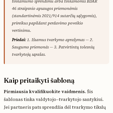
tinkamumo sprendimu arba tinkamomis BDAR
46 straipsnio apsaugos priemonėmis
(standartinėmis 2021/914 sutarčių sąlygomis),
prireikus papildant perdavimo poveikio
vertinimu.
Priedai:
1. Išsamus tvarkymo aprašymas — 2.
Saugumo priemonės — 3. Patvirtintų tolesnių
tvarkytojų sąrašas.
Kaip pritaikyti šabloną
Pirmiausia kvalifikuokite vaidmenis.
Šis
šablonas tinka valdytojo–tvarkytojo santykiui.
Jei partneris pats sprendžia dėl tvarkymo tikslų