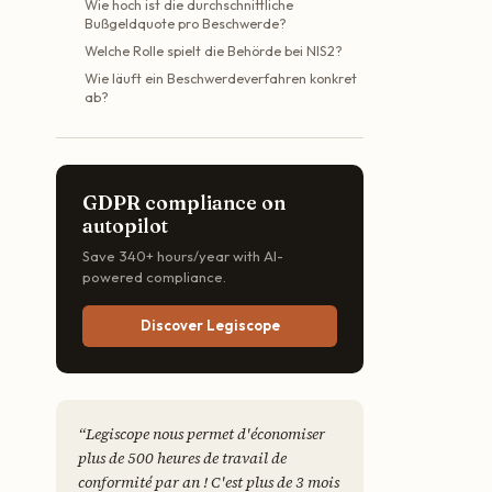
Wie hoch ist die durchschnittliche
Bußgeldquote pro Beschwerde?
Welche Rolle spielt die Behörde bei NIS2?
Wie läuft ein Beschwerdeverfahren konkret
ab?
GDPR compliance on
autopilot
Save 340+ hours/year with AI-
powered compliance.
Discover Legiscope
“
Legiscope nous permet d'économiser
plus de 500 heures de travail de
conformité par an ! C'est plus de 3 mois