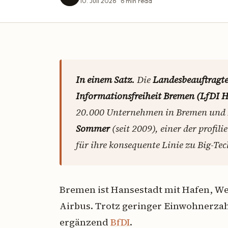
10. Juli 2026
6
min read
In einem Satz.
Die
Landesbeauftragte
Informationsfreiheit Bremen (LfDI 
20.000 Unternehmen in Bremen und 
Sommer
(seit 2009), einer der profi
für ihre konsequente Linie zu Big-Te
Bremen ist Hansestadt mit Hafen, W
Airbus. Trotz geringer Einwohnerzahl 
ergänzend
BfDI
.