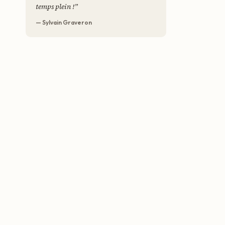
temps plein !
”
— Sylvain Graveron