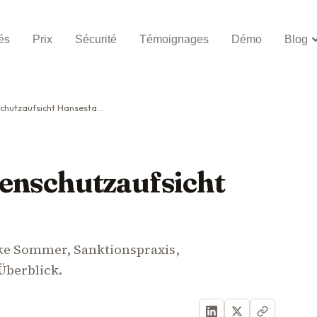
és
Prix
Sécurité
Témoignages
Démo
Blog
tzaufsicht Hansestadt 2026
enschutzaufsicht
ke Sommer, Sanktionspraxis,
Überblick.