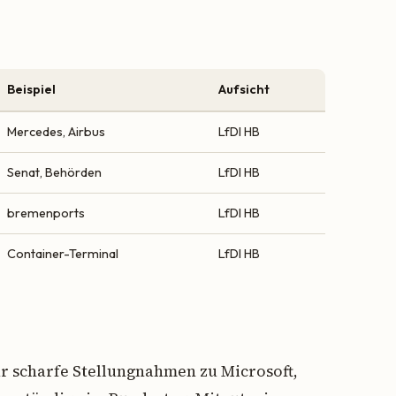
Beispiel
Aufsicht
Mercedes, Airbus
LfDI HB
Senat, Behörden
LfDI HB
bremenports
LfDI HB
Container-Terminal
LfDI HB
ür scharfe Stellungnahmen zu Microsoft,