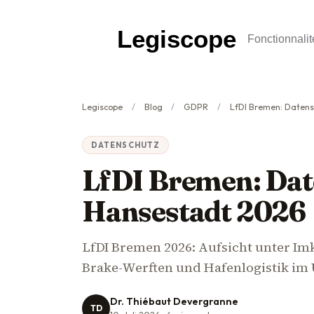
Legiscope
Fonctionnalit
Legiscope
Blog
GDPR
LfDI Bremen: Datenschu
DATENSCHUTZ
LfDI Bremen: Dat
Hansestadt 2026
LfDI Bremen 2026: Aufsicht unter Im
Brake-Werften und Hafenlogistik im 
Dr. Thiébaut Devergranne
TD