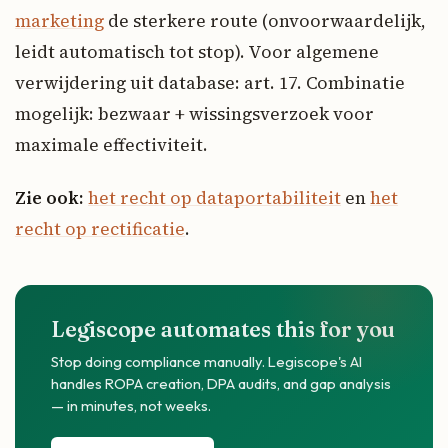
marketing
de sterkere route (onvoorwaardelijk,
leidt automatisch tot stop). Voor algemene
verwijdering uit database: art. 17. Combinatie
mogelijk: bezwaar + wissingsverzoek voor
maximale effectiviteit.
Zie ook:
het recht op dataportabiliteit
en
het
recht op rectificatie
.
Legiscope automates this for you
Stop doing compliance manually. Legiscope's AI
handles ROPA creation, DPA audits, and gap analysis
— in minutes, not weeks.