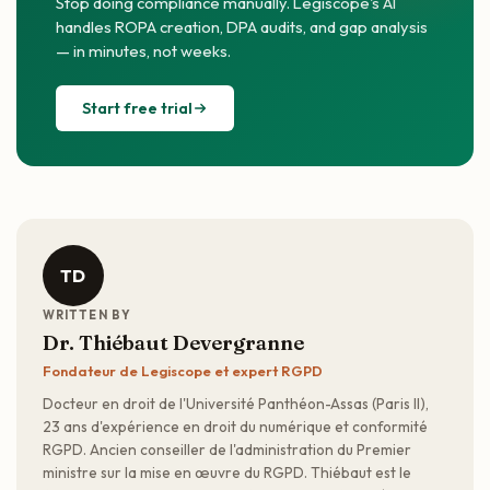
Stop doing compliance manually. Legiscope's AI
handles ROPA creation, DPA audits, and gap analysis
— in minutes, not weeks.
Start free trial
TD
WRITTEN BY
Dr. Thiébaut Devergranne
Fondateur de Legiscope et expert RGPD
Docteur en droit de l'Université Panthéon-Assas (Paris II),
23 ans d'expérience en droit du numérique et conformité
RGPD. Ancien conseiller de l'administration du Premier
ministre sur la mise en œuvre du RGPD. Thiébaut est le