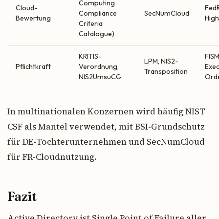
Computing
Cloud-
Fed
Compliance
SecNumCloud
Bewertung
Hig
Criteria
Catalogue)
KRITIS-
FISM
LPM, NIS2-
Pflichtkraft
Verordnung,
Exec
Transposition
NIS2UmsuCG
Ord
In multinationalen Konzernen wird häufig NIST
CSF als Mantel verwendet, mit BSI-Grundschutz
für DE-Tochterunternehmen und SecNumCloud
für FR-Cloudnutzung.
Fazit
Active Directory ist Single Point of Failure aller