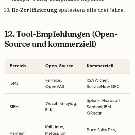
Re-Zertifizierung
spätestens alle drei Jahre.
12. Tool-Empfehlungen (Open-
Source und kommerziell)
Bereich
Open-Source
Kommerziell
verinice.,
RSA Archer,
ISMS
OpenVAS
ServiceNow GRC
Splunk, Microsoft
Wazuh, Graylog,
SIEM
Sentinel, IBM
ELK
QRadar
Kali Linux,
Burp Suite Pro,
Pentest
Metasploit