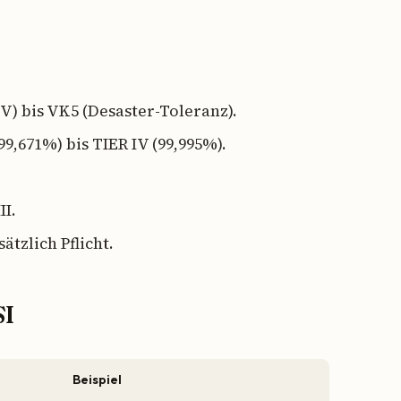
V) bis VK5 (Desaster-Toleranz).
(99,671%) bis TIER IV (99,995%).
II.
ätzlich Pflicht.
SI
Beispiel