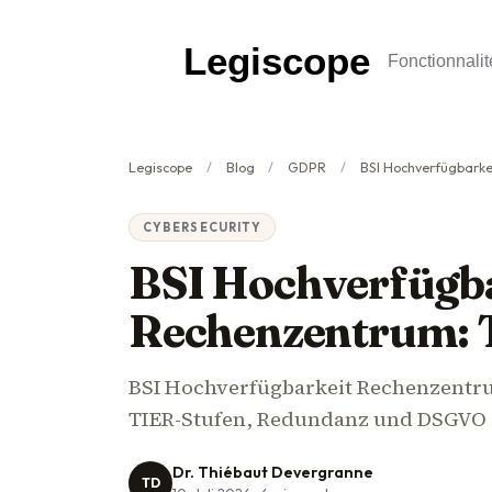
Legiscope
Fonctionnalit
Legiscope
Blog
GDPR
BSI Hochverfügbarkeit
CYBERSECURITY
BSI Hochverfügb
Rechenzentrum: 
BSI Hochverfügbarkeit Rechenzentru
TIER-Stufen, Redundanz und DSGVO Ar
Dr. Thiébaut Devergranne
TD