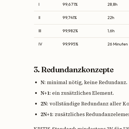
I
99,671%
28,8h
II
99,741%
22h
III
99,982%
1,6h
IV
99,995%
26 Minuten
3. Redundanzkonzepte
N
: minimal nötig, keine Redundanz.
N+1
: ein zusätzliches Element.
2N
: vollständige Redundanz aller 
2N+1
: zusätzliches Redundanzeleme