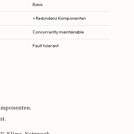
Basis
+ Redundanz Komponenten
Concurrently maintainable
Fault tolerant
Komponenten.
nt.