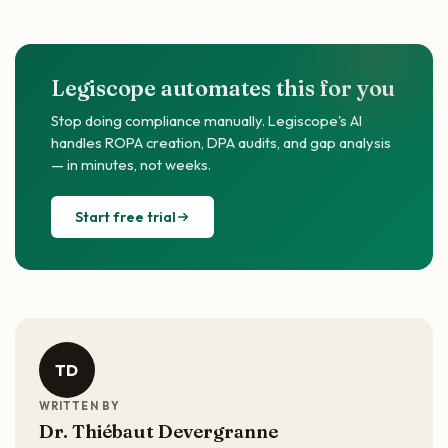
Legiscope automates this for you
Stop doing compliance manually. Legiscope's AI
handles ROPA creation, DPA audits, and gap analysis
— in minutes, not weeks.
Start free trial
TD
WRITTEN BY
Dr. Thiébaut Devergranne