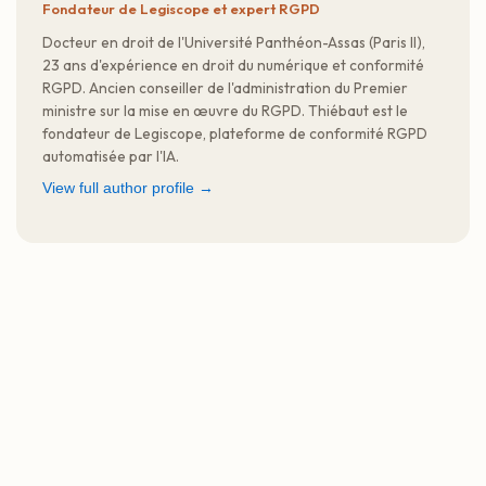
Fondateur de Legiscope et expert RGPD
Docteur en droit de l'Université Panthéon-Assas (Paris II),
23 ans d'expérience en droit du numérique et conformité
RGPD. Ancien conseiller de l'administration du Premier
ministre sur la mise en œuvre du RGPD. Thiébaut est le
fondateur de Legiscope, plateforme de conformité RGPD
automatisée par l'IA.
View full author profile →