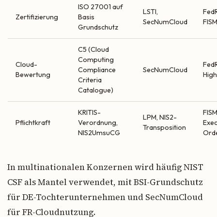
ISO 27001 auf
LSTI,
Fed
Zertifizierung
Basis
SecNumCloud
FIS
Grundschutz
C5 (Cloud
Computing
Cloud-
Fed
Compliance
SecNumCloud
Bewertung
Hig
Criteria
Catalogue)
KRITIS-
FISM
LPM, NIS2-
Pflichtkraft
Verordnung,
Exec
Transposition
NIS2UmsuCG
Ord
In multinationalen Konzernen wird häufig NIST
CSF als Mantel verwendet, mit BSI-Grundschutz
für DE-Tochterunternehmen und SecNumCloud
für FR-Cloudnutzung.