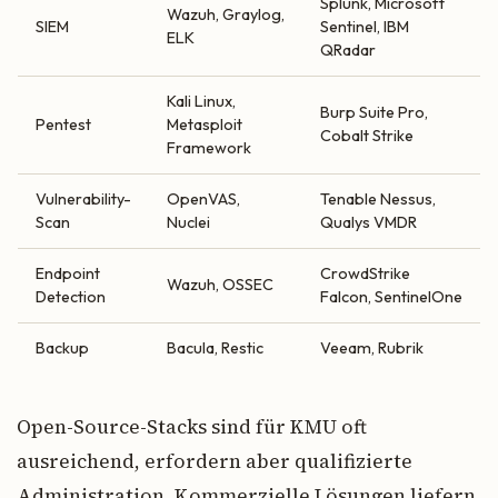
Splunk, Microsoft
Wazuh, Graylog,
SIEM
Sentinel, IBM
ELK
QRadar
Kali Linux,
Burp Suite Pro,
Pentest
Metasploit
Cobalt Strike
Framework
Vulnerability-
OpenVAS,
Tenable Nessus,
Scan
Nuclei
Qualys VMDR
Endpoint
CrowdStrike
Wazuh, OSSEC
Detection
Falcon, SentinelOne
Backup
Bacula, Restic
Veeam, Rubrik
Open-Source-Stacks sind für KMU oft
ausreichend, erfordern aber qualifizierte
Administration. Kommerzielle Lösungen liefern