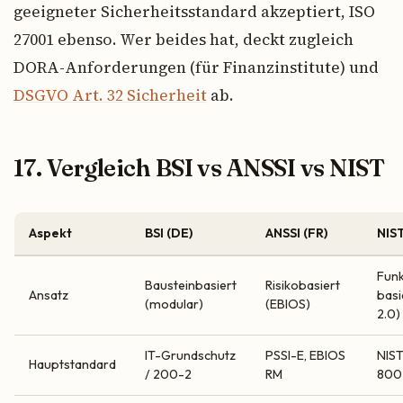
geeigneter Sicherheitsstandard akzeptiert, ISO
27001 ebenso. Wer beides hat, deckt zugleich
DORA-Anforderungen (für Finanzinstitute) und
DSGVO Art. 32 Sicherheit
ab.
17. Vergleich BSI vs ANSSI vs NIST
Aspekt
BSI (DE)
ANSSI (FR)
NIST
Funk
Bausteinbasiert
Risikobasiert
Ansatz
basi
(modular)
(EBIOS)
2.0)
IT-Grundschutz
PSSI-E, EBIOS
NIST
Hauptstandard
/ 200-2
RM
800