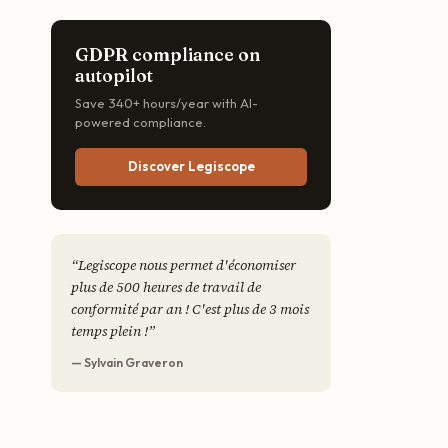
GDPR compliance on
autopilot
Save 340+ hours/year with AI-
powered compliance.
Discover Legiscope
“
Legiscope nous permet d'économiser
plus de 500 heures de travail de
conformité par an ! C'est plus de 3 mois
temps plein !
”
— Sylvain Graveron