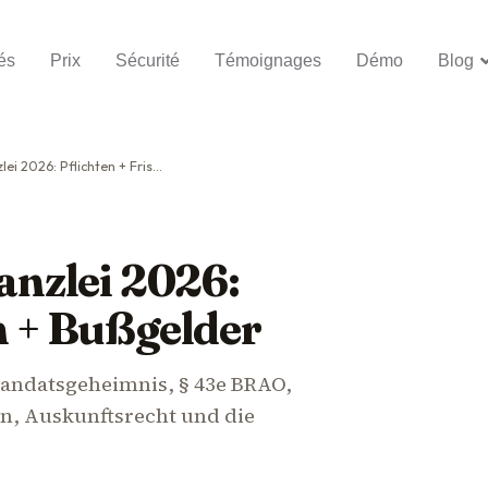
és
Prix
Sécurité
Témoignages
Démo
Blog
 Pflichten + Fristen + Bußgelder
nzlei 2026:
en + Bußgelder
Mandatsgeheimnis, § 43e BRAO,
n, Auskunftsrecht und die